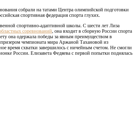
внования собрали на татами Центра олимпийской подготовки
оссийская спортивная федерация спорта глухих.
твенной спортивно-адаптивной школы. С шести лет Лиза
 областных соревнований
, она входит в сборную России спорта
очету она одержала победы за явным преимуществом в
и призером чемпионата мира Аржаной Тахановой из
вное время схватки завершилось с ничейным счетом. Не смогли
ионке России. Елизавета Федяева с первой попытки поднялась