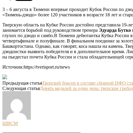
3 – 6 августа в Тюмени впервые проходит Кубок России по дз
«Тюмень-дзюдо» более 120 участников в возрасте 18 лет и ста
Тверскую область на Кубке России достойно представила 19-ле
занимается борьбой под руководством тренера
Эдуарда Бутко
глухих по дзюдо и самбо.В Тюмени дебютантка Кубка России вы
четвертьфинале и полуфинале. В финальном поединке за золот
Башкортостана. Однако, как говорят, коса нашла на камень. Т
дзюдоистки выявить победителя и в дополнительное время. Ли
на пьедестал почета Кубка России и стала обладательницей сер
Источник:https://tverisport.ru/news
Предыдущая статья
Тверской боксер в составе сборной ЦФО ст
Следующая статья
Девять медалей за один день: тверские греб
ШВСМ