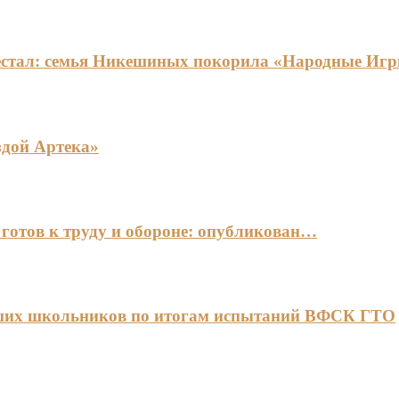
едестал: семья Никешиных покорила «Народные И
здой Артека»
готов к труду и обороне: опубликован…
чших школьников по итогам испытаний ВФСК ГТО