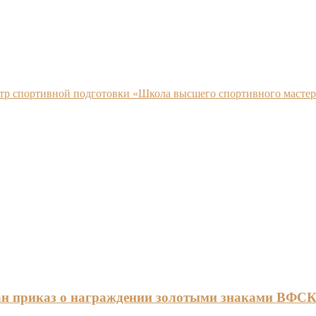
нтр спортивной подготовки «Школа высшего спортивного мастер
ан приказ о награждении золотыми знаками ВФС