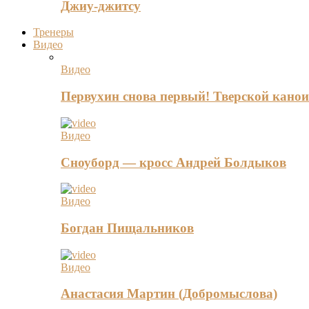
Джиу-джитсу
Тренеры
Видео
Видео
Первухин снова первый! Тверской канои
Видео
Сноуборд — кросс Андрей Болдыков
Видео
Богдан Пищальников
Видео
Анастасия Мартин (Добромыслова)