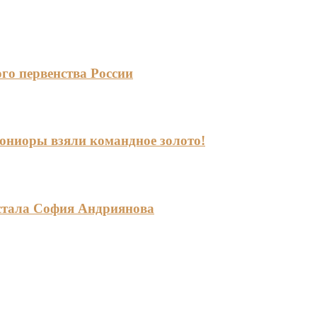
го первенства России
-юниоры взяли командное золото!
стала София Андриянова