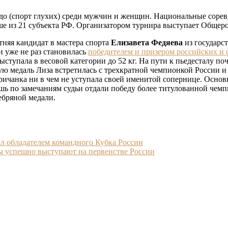
юдо (спорт глухих) среди мужчин и женщин. Национальные соре
рше из 21 субъекта РФ. Организатором турнира выступает Общер
тняя кандидат в мастера спорта
Елизавета Федяева
из государс
и уже не раз становилась
победителем и призером российских и
ступала в весовой категории до 52 кг. На пути к пьедесталу п
ую медаль Лиза встретилась с трехкратной чемпионкой России 
веричанка ни в чем не уступала своей именитой сопернице. Осно
шь по замечаниям судьи отдали победу более титулованной чемп
ебряной медали.
ал обладателем командного Кубка России
цы успешно выступают на первенстве России