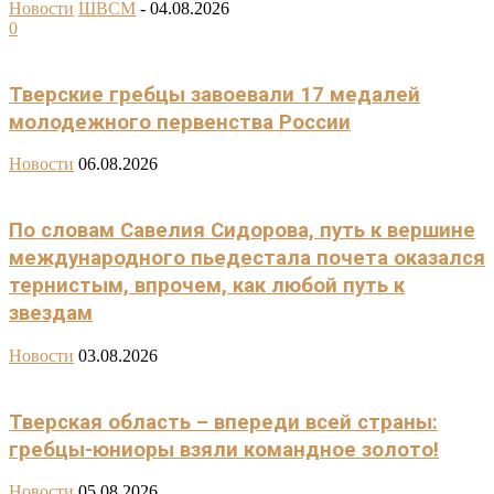
Новости
ШВСМ
-
04.08.2026
0
Тверские гребцы завоевали 17 медалей
молодежного первенства России
Новости
06.08.2026
По словам Савелия Сидорова, путь к вершине
международного пьедестала почета оказался
тернистым, впрочем, как любой путь к
звездам
Новости
03.08.2026
Тверская область – впереди всей страны:
гребцы-юниоры взяли командное золото!
Новости
05.08.2026