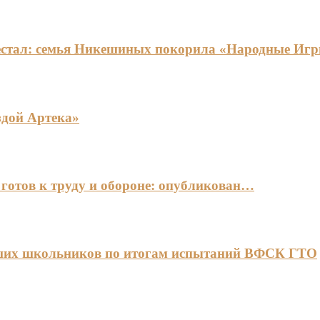
едестал: семья Никешиных покорила «Народные И
здой Артека»
готов к труду и обороне: опубликован…
чших школьников по итогам испытаний ВФСК ГТО