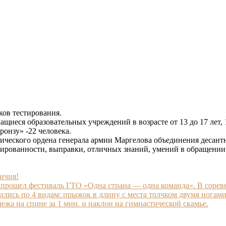
ков тестирования.
ащиеся образовательных учреждений в возрасте от 13 до 17 лет, 1
бронзу» -22 человека.
ического ордена генерала армии Маргелова объединения десант
ированности, выправки, отличных знаний, умений в обращении 
ичия!
прошел фестиваль ГТО «Одна страна — одна команда». В соре
лись по 4 видам: прыжок в длину с места толчком двумя ногами,
жа на спине за 1 мин. и наклон на гимнастической скамье.