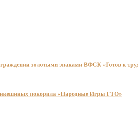
граждении золотыми знаками ВФСК «Готов к труду
ья Никешиных покорила «Народные Игры ГТО»