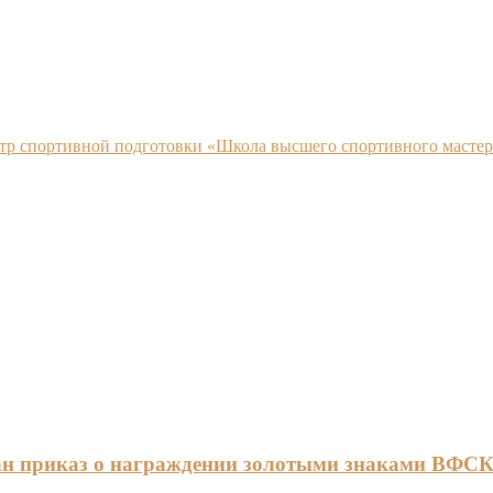
нтр спортивной подготовки «Школа высшего спортивного мастер
ан приказ о награждении золотыми знаками ВФС