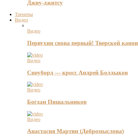
Джиу-джитсу
Тренеры
Видео
Видео
Первухин снова первый! Тверской канои
Видео
Сноуборд — кросс Андрей Болдыков
Видео
Богдан Пищальников
Видео
Анастасия Мартин (Добромыслова)