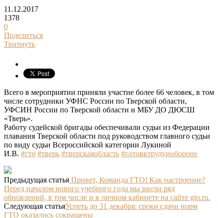
11.12.2017
1378
0
Поделиться
Твитнуть
Всего в мероприятии приняли участие более 66 человек, в том
числе сотрудники УФНС России по Тверской области,
УФСИН России по Тверской области и МБУ ДО ДЮСШ
«Тверь».
Работу судейской бригады обеспечивали судьи из Федерации
плавания Тверской области под руководством главного судьи
по виду судьи Всероссийской категории Лукиной
И.В.
#гто
#тверь
#тверскаяобласть
#готовктрудуиобороне
Предыдущая статья
Привет, Команда ГТО! Как настроение?
Перед началом нового учебного года мы ввели ряд
обновлений, в том числе и в личном кабинете на сайте gto.ru.
Следующая статья
Успеть до 31 декабря: сроки сдачи норм
ГТО оказались сокращены