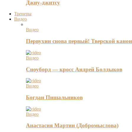
Джиу-джитсу
Тренеры
Видео
Видео
Первухин снова первый! Тверской канои
Видео
Сноуборд — кросс Андрей Болдыков
Видео
Богдан Пищальников
Видео
Анастасия Мартин (Добромыслова)