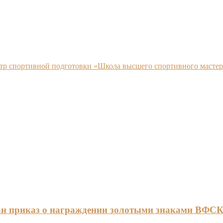
нтр спортивной подготовки «Школа высшего спортивного мастер
ан приказ о награждении золотыми знаками ВФС