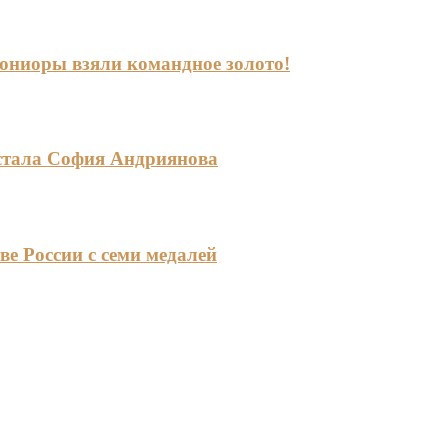
-юниоры взяли командное золото!
стала София Андриянова
ве России с семи медалей