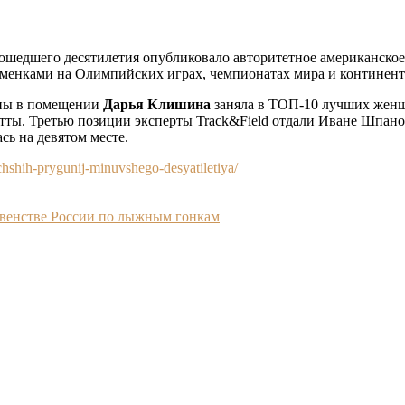
рошедшего десятилетия опубликовало авторитетное американско
менками на Олимпийских играх, чемпионатах мира и континенто
опы в помещении
Дарья Клишина
заняла в ТОП-10 лучших женщ
етты. Третью позиции эксперты Track&Field отдали Иване Шпан
сь на девятом месте.
uchshih-prygunij-minuvshego-desyatiletiya/
венстве России по лыжным гонкам