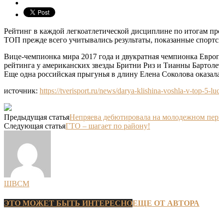
Рейтинг в каждой легкоатлетической дисциплине по итогам п
ТОП прежде всего учитывались результаты, показанные спортс
Вице-чемпионка мира 2017 года и двукратная чемпионка Евр
рейтинга у американских звезды Бритни Риз и Тианны Бартол
Еще одна российская прыгунья в длину Елена Соколова оказала
источник:
https://tverisport.ru/news/darya-klishina-voshla-v-top-5-l
Предыдущая статья
Непряева дебютировала на молодежном пер
Следующая статья
ГТО – шагает по району!
ШВСМ
ЭТО МОЖЕТ БЫТЬ ИНТЕРЕСНО
ЕЩЕ ОТ АВТОРА