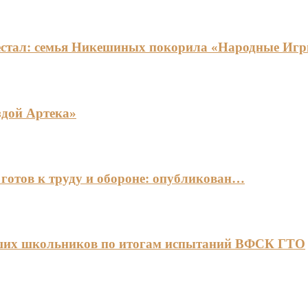
едестал: семья Никешиных покорила «Народные И
здой Артека»
готов к труду и обороне: опубликован…
чших школьников по итогам испытаний ВФСК ГТО