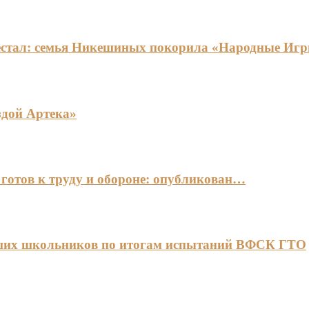
едестал: семья Никешиных покорила «Народные И
здой Артека»
готов к труду и обороне: опубликован…
чших школьников по итогам испытаний ВФСК ГТО