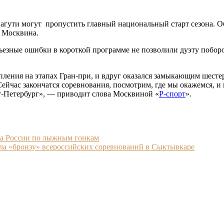
гути могут пропустить главный национальный старт сезона. Об
 Москвина.
езные ошибки в короткой программе не позволили дуэту поборот
упления на этапах Гран-при, и вдруг оказался замыкающим шесте
ейчас закончатся соревнования, посмотрим, где мы окажемся, и 
т-Петербург», — приводит слова Москвиной «
Р-спорт
».
ва России по лыжным гонкам
ла «бронзу» всероссийских соревнований в Сыктывкаре