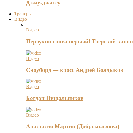
Джиу-джитсу
Тренеры
Видео
Видео
Первухин снова первый! Тверской канои
Видео
Сноуборд — кросс Андрей Болдыков
Видео
Богдан Пищальников
Видео
Анастасия Мартин (Добромыслова)