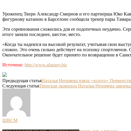
Уроженец Твери Александр Смирнов и его партнерша Юко Кава
фигурному катанию в Барселоне сообщила тренер пары Тамара
Эти соревнования сложились для ее подопечных неудачно. Серь
итоге заняли последнее, шестое, место.
«Когда ты надеялся на высокий результат, учитывая свои выст
сложно. Это очень сильно действует на психику спортсменов. С
Окончательное решение будет принято по возвращении в Санк
Источник:
http://www.afanasy.biz
Предыдущая статья
Наталья Непряева взяла «золото» Первенст
Следующая статья
Тверская лыжница Наталья Непряева завоева
ШВСМ