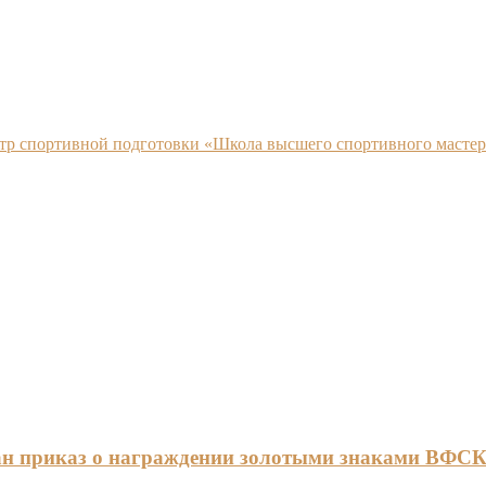
нтр спортивной подготовки «Школа высшего спортивного мастер
ан приказ о награждении золотыми знаками ВФС