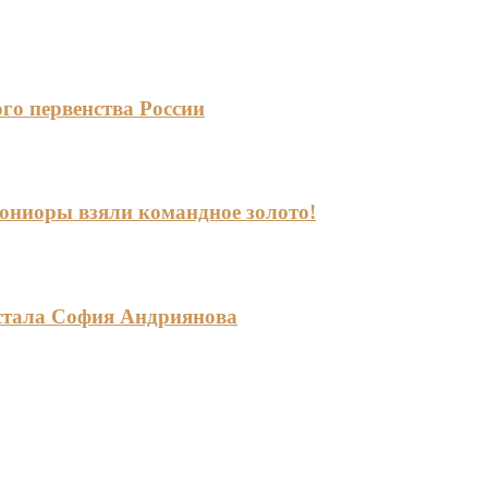
го первенства России
-юниоры взяли командное золото!
стала София Андриянова