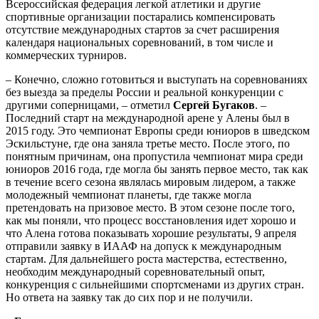
Всероссийская федерация легкой атлетики и другие
спортивные организации постарались компенсировать
отсутствие международных стартов за счет расширения
календаря национальных соревнований, в том числе и
коммерческих турниров.
– Конечно, сложно готовиться и выступать на соревнованиях
без выезда за пределы России и реальной конкуренции с
другими соперницами, – отметил
Сергей Бугаков
. –
Последний старт на международной арене у Алены был в
2015 году. Это чемпионат Европы среди юниоров в шведском
Эскильстуне, где она заняла третье место. После этого, по
понятным причинам, она пропустила чемпионат мира среди
юниоров 2016 года, где могла бы занять первое место, так как
в течение всего сезона являлась мировым лидером, а также
молодежный чемпионат планеты, где также могла
претендовать на призовое место. В этом сезоне после того,
как мы поняли, что процесс восстановления идет хорошо и
что Алена готова показывать хорошие результаты, 9 апреля
отправили заявку в ИААФ на допуск к международным
стартам. Для дальнейшего роста мастерства, естественно,
необходим международный соревновательный опыт,
конкуренция с сильнейшими спортсменами из других стран.
Но ответа на заявку так до сих пор и не получили.