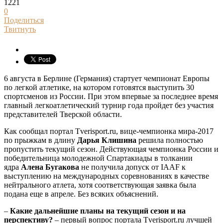
1221
0
Поделиться
Твитнуть
6 августа в Берлине (Германия) стартует чемпионат Европы
по легкой атлетике, на котором готовятся выступить 30
спортсменов из России. При этом впервые за последнее время
главный легкоатлетический турнир года пройдет без участия
представителей Тверской области.
Как сообщал портал Tverisport.ru, вице-чемпионка мира-2017
по прыжкам в длину
Дарья Клишина
решила полностью
пропустить текущий сезон. Действующая чемпионка России и
победительница молодежной Спартакиады в толкании
ядра
Алена Бугакова
не получила допуск от IAAF к
выступлению на международных соревнованиях в качестве
нейтрального атлета, хотя соответствующая заявка была
подана еще в апреле. Без всяких объяснений.
–
Какие дальнейшие планы на текущий сезон и на
перспективу?
– первый вопрос портала Tverisport.ru лучшей