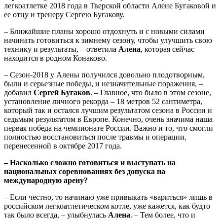
легкоатлетке 2018 года в Тверской области Алене Бугаковой и
ее отцу и тренеру Сергею Бугакову.
– Ближайшие планы хорошо отдохнуть и с новыми силами
начинать готовиться к зимнему сезону, чтобы улучшить свою
технику и результаты, – ответила
Алена
, которая сейчас
находится в родном Конаково.
– Сезон-2018 у Алены получился довольно плодотворным,
были и серьезные победы, и незначительные поражения, –
добавил
Сергей Бугаков
. – Главное, что было в этом сезоне,
установление личного рекорда – 18 метров 52 сантиметра,
который так и остался лучшим результатом сезона в России и
седьмым результатом в Европе. Конечно, очень значима наша
первая победа на чемпионате России. Важно и то, что смогли
полностью восстановиться после травмы и операции,
перенесенной в октябре 2017 года.
– Насколько сложно готовиться и выступать на
национальных соревнованиях без допуска на
международную арену?
– Если честно, то начинаю уже привыкать «вариться» лишь в
российском легкоатлетическом котле, уже кажется, как будто
так было всегда, – улыбнулась
Алена
. – Тем более, что и