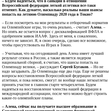
– Будем надеяться, что в санкции в отношении
Всероссийской федерации легкой атлетики все-таки
отменят. Как думаете, насколько реальны ваши шансы
попасть на летнюю Олимпиаду 2020 года в Токио?
– Если посмотреть на мои результаты и отборочный норматив
на Олимпийские игры, то очень реально, – считает
Алена
. –
Но опять же остается вопрос с дисквалификацией ВФЛА и
одобрением заявок ИААФ. Здесь от меня, к сожалению,
ничего не зависит. Я, в свою очередь, сделаю все возможное,
чтобы присутствовать на Играх в Токио.
– Учитывая, что на сегодняшний день Алена имеет лучший
результат сезона в России, а также является лидером
национальной сборной, я считаю, что шансы попасть на
Олимпиаду велики, – рассуждает
Сергей Бугаков
. – Но не
надо загадывать. До Олимпиады еще два года. Еще не решены
вопросы восстановления Всероссийской федерации легкой
атлетики, и пока неясно, смогут ли вообще наши легкоатлеты
принять участие в главном старте четырехлетия. Будем
надеяться на восстановление членства нашей федерации в
международной ассоциации, после чего можно будет строить
какие-то олимпийские планы.
– Алена, сейчас вы получаете высшее образование в
Смоленской государственной академии физической