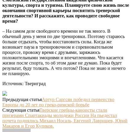
культуры, спорта и туризма. Планируете свою жизнь после
окончания спортивной карьеры посвятить тренерской
деятельности? И расскажите, как проводите свободное
время?
– На самом деле свободного времени не так много. В
обычный день у меня по две тренировки. Поэтому стараюсь
больше отдыхать, чтобы восстановить силы. Когда же
возникает пауза в тренировочном и соревновательном
процессе, провожу время с друзьями, заряжаюсь
положительными эмоциями и впечатлениями. Что касается
жизни после спорта, то об этом даже не думаю. Пока будет
результат, буду толкать. А что потом? Пока не знаю и ничего
не планирую.
Источник: Твериград
Предыдущая статья
Артур Саргсян победил первенство
Европы до 20 лет по греко-римской борьбе
Следующая статья
Тверские гребцы-каноисты стали
призерами Спартакиады молодежи России На пьедестал
почета поднялись Михаил Носаль, Евгений Лаврищев, Юрий
Макаров и Егор Куликов.