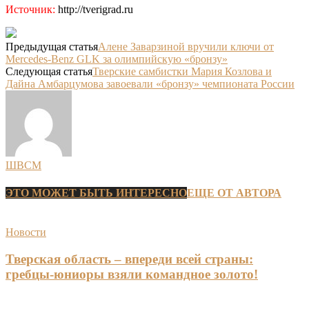
Источник:
http://tverigrad.ru
Предыдущая статья
Алене Заварзиной вручили ключи от
Mercedes-Benz GLK за олимпийскую «бронзу»
Следующая статья
Тверские самбистки Мария Козлова и
Дайна Амбарцумова завоевали «бронзу» чемпионата России
ШВСМ
ЭТО МОЖЕТ БЫТЬ ИНТЕРЕСНО
ЕЩЕ ОТ АВТОРА
Новости
Тверская область – впереди всей страны:
гребцы-юниоры взяли командное золото!