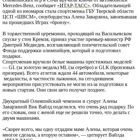
Mercedes-Benz, сообщает
«ИТАР-ТАСС»
. Обладательницей
одной из иномарок стала спортсменка ГБУ Тверской области
ЦСП «ШВСМ», сноубордистка Алена Заварзина, завоевавшая
на прошедших Играх «бронзу».
В торжественной церемонии, проходящий на Васильевском
спуске у стен Кремля, принял участие премьер-министр РФ
Дмитрий Медведев, возглавляющий попечительский совет
Фонда поддержки олимпийцев, который и подготовил
подарки.
Спортсменам вручили белые машины престижных моделей
— GL (за золотую медаль) ML (за серебро) и GLК (бронзовых
призерам). Всего атлетов ждали 44 автомобиля, некоторые
медалисты, в частности лыжники, на сегодняшнем
мероприятии присутствовать не могли из-за подготовки к
новых стартам. Они свои авто получат позднее.
Двукратный Олимпийский чемпион и супруг Алены
Заварзиной Вик Вайлд поделился, что очень рад подарку. По
его словам, они с женой еще не решили точно, что делать с
двумя машинами.
«Скорее всего, мы одну отдадим маме Алены, которая очень
многое сделала, а вторую оставим», — цитирует Вайлда