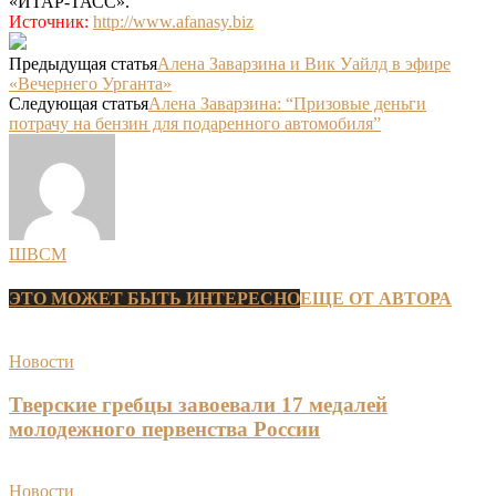
«ИТАР-ТАСС».
Источник:
http://www.afanasy.biz
Предыдущая статья
Алена Заварзина и Вик Уайлд в эфире
«Вечернего Урганта»
Следующая статья
Алена Заварзина: “Призовые деньги
потрачу на бензин для подаренного автомобиля”
ШВСМ
ЭТО МОЖЕТ БЫТЬ ИНТЕРЕСНО
ЕЩЕ ОТ АВТОРА
Новости
Тверские гребцы завоевали 17 медалей
молодежного первенства России
Новости