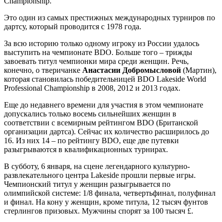
Championship.
Это один из самых престижных международных турниров по
дартсу, который проводится с 1978 года.
За всю историю только одному игроку из России удалось
выступить на чемпионате BDO. Больше того – трижды
завоевать титул чемпионки мира среди женщин. Речь,
конечно, о тверичанке
Анастасии Добромысловой
(Мартин),
которая становилась победительницей BDO Lakeside World
Professional Championship в 2008, 2012 и 2013 годах.
Еще до недавнего времени для участия в этом чемпионате
допускались только восемь сильнейших женщин в
соответствии с всемирным рейтингом BDO (Британской
организации дартса). Сейчас их количество расширилось до
16. Из них 14 – по рейтингу BDO, еще две путевки
разыгрываются в квалификационных турнирах.
В субботу, 6 января, на сцене легендарного культурно-
развлекательного центра Lakeside прошли первые игры.
Чемпионский титул у женщин разыгрывается по
олимпийской системе: 1/8 финала, четвертьфинал, полуфинал
и финал. На кону у женщин, кроме титула, 12 тысяч фунтов
стерлингов призовых. Мужчины спорят за 100 тысяч £.