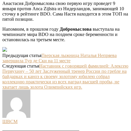
Анастасия Добромыслова свою первую игру проведет 9
января против Anca Zijlstra из Нидерландов, занимающей 10
сточку в рейтинге BDO. Сама Настя находится в этом ТОП на
пятой позиции.
Напомним, в прошлом году
Добромыслова
выступала на
чемпионате мира BDO на позднем сроке беременности и
остановилась на третьем месте.
Предыдущая статья
Тверская лыжница Наталья Непряева
завершила Тур де Ски на 11 месте
Следующая статья
Наставник с говорящей фамилией: Алексею
Первухину – 50 лет Заслуженный тренер России по гребле на
байдарках и каноэ к своему золотому юбилею собрал
коллекцию практически из всех наград высшей пробы, не
хватает лишь золота Олимпийских игр.
ШВСМ