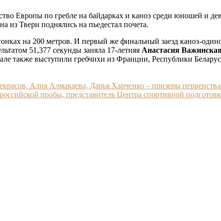
тво Европы по гребле на байдарках и каноэ среди юношей и дев
а из Твери поднялись на пьедестал почета.
онках на 200 метров. И первый же финальный заезд каноэ-один
ультатом 51,377 секунды заняла 17-летняя
Анастасия Важинска
инале также выступили гребчихи из Франции, Республики Белару
екрасов, Алия Алмакаева, Дарья Харченко – призеры первенств
сероссийской пробы, представитель Центра спортивной подгото