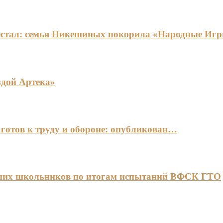
едестал: семья Никешиных покорила «Народные И
здой Артека»
готов к труду и обороне: опубликован…
чших школьников по итогам испытаний ВФСК ГТО