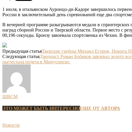
1 июля, в итальянском Ауронцо-ди-Кадоре завершилось первенс
России в заключительный день соревнований еще два спортсмен
В вечерней программе разыгрываются медали в спринтерских г
наград сборной России и Тверской области. Первое место с рез
00,196 секунды. Бронзу завоевала спортсменка из Чехии. В ф
Предыдущая статья
Тверские гребцы Михаил Егоров, Никита Н
Следующая статья
Дзюдоист Роман Бобиков завоевал золото в
пьедестала почета в Минусинске.
ШВСМ
ЭТО МОЖЕТ БЫТЬ ИНТЕРЕСНО
ЕЩЕ ОТ АВТОРА
Новости