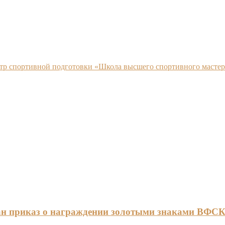
нтр спортивной подготовки «Школа высшего спортивного мастер
ан приказ о награждении золотыми знаками ВФС