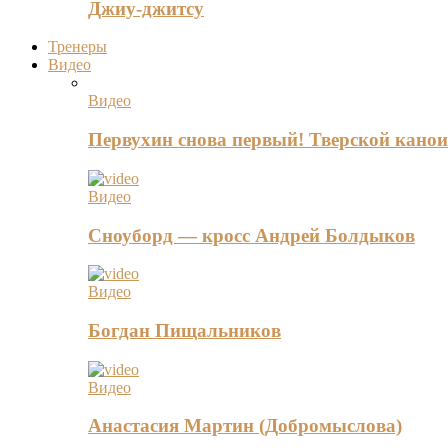
Джиу-джитсу
Тренеры
Видео
Видео
Первухин снова первый! Тверской канои
Видео
Сноуборд — кросс Андрей Болдыков
Видео
Богдан Пищальников
Видео
Анастасия Мартин (Добромыслова)