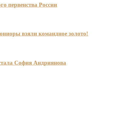
го первенства России
-юниоры взяли командное золото!
стала София Андриянова