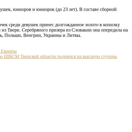
ушек, юниоров и юниорок (до 23 лет). В составе сборной
очек среди девушек принес долгожданное золото в копилку
я
из Твери. Серебряного призера из Словакии она опередила на
сь, Польши, Венгрии, Украины и Литвы.
а Европы
вки ШВСМ Тверской области поднялся на высшую ступень