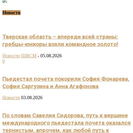
Новости
Тверская область – впереди всей страны:
гребцы-юниоры взяли командное золото!
Новости
ШВСМ
-
05.08.2026
0
Пьедестал почета покорили София Фонарева,
София Саргузина и Анна Агафонова
Новости
03.08.2026
По словам Савелия Сидорова, путь к вершине
международного пьедестала почета оказался
тернистым, впрочем, как любой путь к