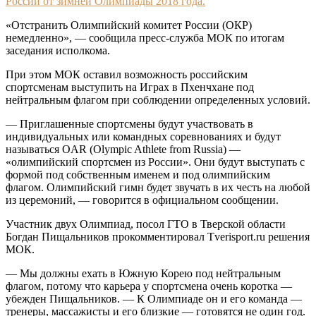
России от зимней Олимпиады 2018 года.
«Отстранить Олимпийский комитет России (ОКР)
немедленно», — сообщила пресс-служба МОК по итогам
заседания исполкома.
При этом МОК оставил возможность российским
спортсменам выступить на Играх в Пхенчхане под
нейтральным флагом при соблюдении определенных условий.
— Приглашенные спортсмены будут участвовать в
индивидуальных или командных соревнованиях и будут
называться OAR (Olympic Athlete from Russia) —
«олимпийский спортсмен из России». Они будут выступать с
формой под собственным именем и под олимпийским
флагом. Олимпийский гимн будет звучать в их честь на любой
из церемоний, — говорится в официальном сообщении.
Участник двух Олимпиад, посол ГТО в Тверской области
Богдан Пищальников прокомментировал Tverisport.ru решения
МОК.
— Мы должны ехать в Южную Корею под нейтральным
флагом, потому что карьера у спортсмена очень коротка —
убежден Пищальников. — К Олимпиаде он и его команда —
тренеры, массажисты и его близкие — готовятся не один год.