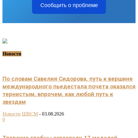
Сообщить о проблеме
Новости
По словам Савелия Сидорова, путь к вершине
международного пьедестала почета оказался
тернистым, впрочем, как любой путь к
звездам
Новости
ШВСМ
-
03.08.2026
0
Тверские гребцы завоевали 17 медалей