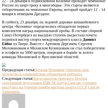
22 – 24 декабря в подмосковной Коломне проходит чемпионат
России по шорт-треку в многоборье. Эти старты являются
отборочными на чемпионат Европы, который пройдет 12 – 14
января в немецком Дрездене.
В субботу, 23 декабря, на ледовой дорожке конькобежного
центра «Коломна» определились обладатели первых
комплектов наград национальной пробы. В составе сборной
Санкт-Петербурга на высшую ступень пьедестала почета
поднялся мастер спорта международного класса
Даниил
Ейбог
из Твери. Вместе с Артемом Дергачем, Сергеем
Миловановым и Михаилом Кузнецовым он стал победителем
в эстафете на 5000 метров, опередив в борьбе за золото
команды Московской и Ярославской областей.
Предыдущая статья
Наталья Непряева упрочила свое
лидерство в олимпийском отборочном рейтинге
Следующая статья
Представитель тверского Центра
спортивной подготовки ШВСМ Артур Саргсян успешно
выступил на турнире памяти мастера спорта СССР Сергея
Тараскина.