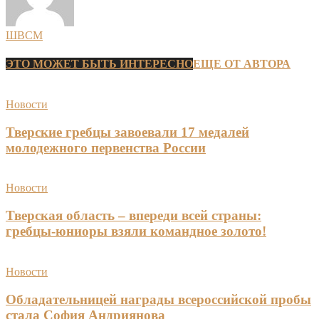
ШВСМ
ЭТО МОЖЕТ БЫТЬ ИНТЕРЕСНО
ЕЩЕ ОТ АВТОРА
Новости
Тверские гребцы завоевали 17 медалей
молодежного первенства России
Новости
Тверская область – впереди всей страны:
гребцы-юниоры взяли командное золото!
Новости
Обладательницей награды всероссийской пробы
стала София Андриянова