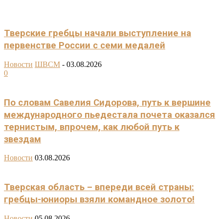
Тверские гребцы начали выступление на
первенстве России с семи медалей
Новости
ШВСМ
-
03.08.2026
0
По словам Савелия Сидорова, путь к вершине
международного пьедестала почета оказался
тернистым, впрочем, как любой путь к
звездам
Новости
03.08.2026
Тверская область – впереди всей страны:
гребцы-юниоры взяли командное золото!
Новости
05.08.2026