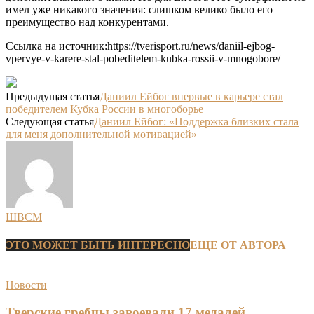
имел уже никакого значения: слишком велико было его
преимущество над конкурентами.
Ссылка на источник:https://tverisport.ru/news/daniil-ejbog-
vpervye-v-karere-stal-pobeditelem-kubka-rossii-v-mnogobore/
Предыдущая статья
Даниил Ейбог впервые в карьере стал
победителем Кубка России в многоборье
Следующая статья
Даниил Ейбог: «Поддержка близких стала
для меня дополнительной мотивацией»
ШВСМ
ЭТО МОЖЕТ БЫТЬ ИНТЕРЕСНО
ЕЩЕ ОТ АВТОРА
Новости
Тверские гребцы завоевали 17 медалей