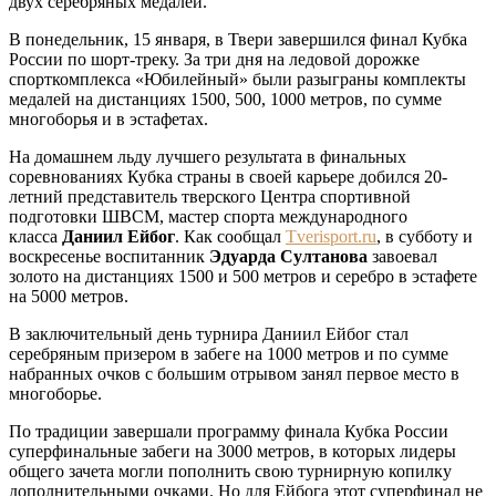
двух серебряных медалей.
В понедельник, 15 января, в Твери завершился финал Кубка
России по шорт-треку. За три дня на ледовой дорожке
спорткомплекса «Юбилейный» были разыграны комплекты
медалей на дистанциях 1500, 500, 1000 метров, по сумме
многоборья и в эстафетах.
На домашнем льду лучшего результата в финальных
соревнованиях Кубка страны в своей карьере добился 20-
летний представитель тверского Центра спортивной
подготовки ШВСМ, мастер спорта международного
класса
Даниил Ейбог
. Как сообщал
Tverisport.ru
, в субботу и
воскресенье воспитанник
Эдуарда Султанова
завоевал
золото на дистанциях 1500 и 500 метров и серебро в эстафете
на 5000 метров.
В заключительный день турнира Даниил Ейбог стал
серебряным призером в забеге на 1000 метров и по сумме
набранных очков с большим отрывом занял первое место в
многоборье.
По традиции завершали программу финала Кубка России
суперфинальные забеги на 3000 метров, в которых лидеры
общего зачета могли пополнить свою турнирную копилку
дополнительными очками. Но для Ейбога этот суперфинал не