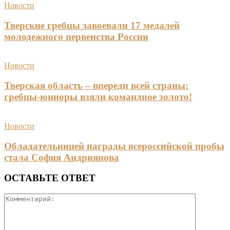
Новости
Тверские гребцы завоевали 17 медалей
молодежного первенства России
Новости
Тверская область – впереди всей страны:
гребцы-юниоры взяли командное золото!
Новости
Обладательницей награды всероссийской пробы
стала София Андриянова
ОСТАВЬТЕ ОТВЕТ