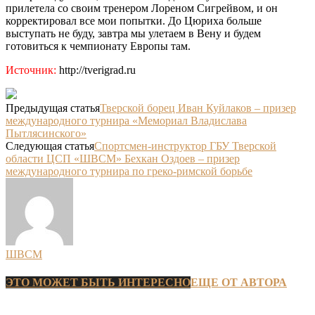
прилетела со своим тренером Лореном Сигрейвом, и он
корректировал все мои попытки. До Цюриха больше
выступать не буду, завтра мы улетаем в Вену и будем
готовиться к чемпионату Европы там.
Источник:
http://tverigrad.ru
Предыдущая статья
Тверской борец Иван Куйлаков – призер
международного турнира «Мемориал Владислава
Пытлясинского»
Следующая статья
Спортсмен-инструктор ГБУ Тверской
области ЦСП «ШВСМ» Бехкан Оздоев – призер
международного турнира по греко-римской борьбе
ШВСМ
ЭТО МОЖЕТ БЫТЬ ИНТЕРЕСНО
ЕЩЕ ОТ АВТОРА