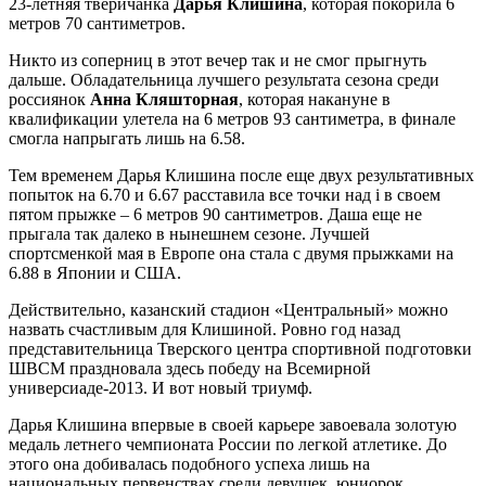
23-летняя тверичанка
Дарья Клишина
, которая покорила 6
метров 70 сантиметров.
Никто из соперниц в этот вечер так и не смог прыгнуть
дальше. Обладательница лучшего результата сезона среди
россиянок
Анна Кляшторная
, которая накануне в
квалификации улетела на 6 метров 93 сантиметра, в финале
смогла напрыгать лишь на 6.58.
Тем временем Дарья Клишина после еще двух результативных
попыток на 6.70 и 6.67 расставила все точки над i в своем
пятом прыжке – 6 метров 90 сантиметров. Даша еще не
прыгала так далеко в нынешнем сезоне. Лучшей
спортсменкой мая в Европе она стала с двумя прыжками на
6.88 в Японии и США.
Действительно, казанский стадион «Центральный» можно
назвать счастливым для Клишиной. Ровно год назад
представительница Тверского центра спортивной подготовки
ШВСМ праздновала здесь победу на Всемирной
универсиаде-2013. И вот новый триумф.
Дарья Клишина впервые в своей карьере завоевала золотую
медаль летнего чемпионата России по легкой атлетике. До
этого она добивалась подобного успеха лишь на
национальных первенствах среди девушек, юниорок,