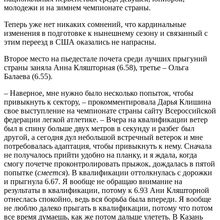
молодежи и на зимнем чемпионате страны.
Теперь уже нет никаких сомнений, что кардинальные
изменения в подготовке к нынешнему сезону и связанный с
этим переезд в США оказались не напрасны.
Второе место на пьедестале почета среди лучших прыгуний
страны заняла Анна Кляшторная (6.58), третье – Ольга
Балаева (6.55).
– Наверное, мне нужно было несколько попыток, чтобы
привыкнуть к сектору, – прокомментировала Дарья Клишина
свое выступление на чемпионате страны сайту Всероссийской
федерации легкой атлетике. – Вчера на квалификации ветер
был в спину больше двух метров в секунду и разбег был
другой, а сегодня дул небольшой встречный ветерок и мне
потребовалась адаптация, чтобы привыкнуть к нему. Сначала
не получалось прийти удобно на планку, и я ждала, когда
смогу почетче проконтролировать прыжок, дождалась в пятой
попытке (
смеется
). В квалификации оттолкнулась с дорожки
и прыгнула 6.67. Я вообще не обращаю внимание на
результаты в квалификации, потому к 6.93 Ани Кляшторной
отнеслась спокойно, ведь вся борьба была впереди. Я вообще
не люблю далеко прыгать в квалификации, потому что потом
все время думаешь, как же потом дальше улететь. В Казань