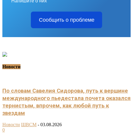
Напишите о них
Сообщить о проблеме
Новости
По словам Савелия Сидорова, путь к вершине
международного пьедестала почета оказался
тернистым, впрочем, как любой путь к
звездам
Новости
ШВСМ
-
03.08.2026
0