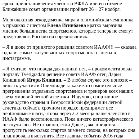
сроке приостановления членства ВФЛА или его отмене.
Ближайшие совет организации пройдет 26 – 27 ноября.
Многократная рекордсменка мира и олимпийская чемпионка
в прыжках с шестом
Елена Исинбаева
кратко выразила
мнение большинства спортсменов, которые теперь не смогут
представлять Россию на соревнованиях.
– Я в шоке от принятого решения советом ИААФ!!! — сказала
одна из самых титулованных спортсменок планеты в
инстаграмме.
– Я считаю, что повода для паники нет, – прокомментировал
порталу Tverigrad.ru решение совета ИААФ отец Дарьи
Клишиной
Игорь Клишин.
– В любом случае это нонсенс –
лишать участия в Олимпиаде за какие-то сомнительные
прегрешения отдельных спортсменов и тренеров всех наших
звезд мировой легкой атлетики. И думаю, спортивное
руководство страны и Всероссийской федерации легкой
атлетики сейчас в срочном порядке предпримет все
необходимые шаги, чтобы через 2-3 месяца наше членство в
ИААФ было восстановлено. Пока ничего катастрофического
не случилось. Не страшно, если Даше даже придется
пропустить несколько стартов зимнего сезона, на которых она
планировала выступить. Все главные события 2016 года