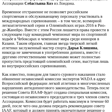
Ассоциации
Себастьяна Коэ
из Лондона.
Временное отстранение не позволяет российским
спортсменам и обслуживающему персоналу участвовать в
международных соревнованиях – в том числе, всемирной
легкоатлетической серии и Олимпийских играх-2016 в Рио-
де-Жанейро. Вместе с этим Россия лишается права провести в
следующем году командный чемпионат мира по спортивной
ходьбе в Чебоксарах и чемпионат мира среди юниоров в
Казани. Таким образом, главная звезда тверской легкой
атлетики заслуженный мастер спорта
Дарья Клишина
,
никогда не замеченная в употреблении допинга, вместе с
другими отечественными чемпионами может полностью
пропустить предстоящий олимпийский сезон, выступая лишь
во внутрироссийских соревнованиях.
Как известно, поводом для такого сурового наказания стало
обвинение независимой комиссии экспертов WADA в адрес
Всероссийской федерации легкой атлетики в многочисленных
нарушениях антидопингового законодательства. Теперь после
решения Совета ИААФ будет создана специальная комиссия,
состоящая из независимого председателя и трех членов совета
Ассоциации. Комиссия будет работать максимум в течение 60
дней, после чего она должна передать рекомендации совету
IAAF, который и должен принять окончательное решение о