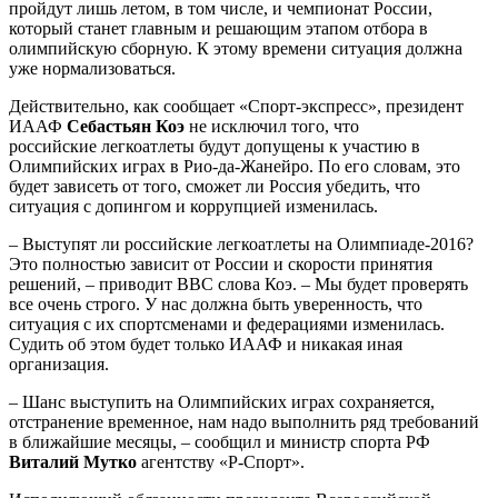
пройдут лишь летом, в том числе, и чемпионат России,
который станет главным и решающим этапом отбора в
олимпийскую сборную. К этому времени ситуация должна
уже нормализоваться.
Действительно, как сообщает «Спорт-экспресс», президент
ИААФ
Себастьян Коэ
не исключил того, что
российские легкоатлеты будут допущены к участию в
Олимпийских играх в Рио-да-Жанейро. По его словам, это
будет зависеть от того, сможет ли Россия убедить, что
ситуация с допингом и коррупцией изменилась.
– Выступят ли российские легкоатлеты на Олимпиаде-2016?
Это полностью зависит от России и скорости принятия
решений, – приводит ВВС слова Коэ. – Мы будет проверять
все очень строго. У нас должна быть уверенность, что
ситуация с их спортсменами и федерациями изменилась.
Судить об этом будет только ИААФ и никакая иная
организация.
– Шанс выступить на Олимпийских играх сохраняется,
отстранение временное, нам надо выполнить ряд требований
в ближайшие месяцы, – сообщил и министр спорта РФ
Виталий Мутко
агентству «Р-Спорт».