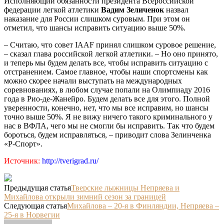
Исполняющий обязанности президента Всероссийской
федерации легкой атлетики
Вадим Зеличенок
назвал
наказание для России слишком суровым. При этом он
отметил, что шансы исправить ситуацию выше 50%.
– Считаю, что совет IAAF принял слишком суровое решение,
– сказал глава российской легкой атлетики. – Но оно принято,
и теперь мы будем делать все, чтобы исправить ситуацию с
отстранением. Самое главное, чтобы наши спортсмены как
можно скорее начали выступать на международных
соревнованиях, в любом случае попали на Олимпиаду 2016
года в Рио-де-Жанейро. Будем делать все для этого. Полной
уверенности, конечно, нет, что мы все исправим, но шансы
точно выше 50%. Я не вижу ничего такого криминального у
нас в ВФЛА, чего мы не смогли бы исправить. Так что будем
бороться, будем исправляться, – приводит слова Зелинченка
«Р-Спорт».
Источник:
http://tverigrad.ru/
Предыдущая статья
Тверские лыжницы Непряева и
Михайлова открыли зимний сезон за границей
Следующая статья
Михайлова – 20-я в Финляндии, Непряева –
25-я в Норвегии