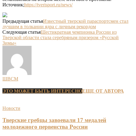
Источник;
https://tverisport.ru/news/
Предыдущая статья
Известный тверской параспортсмен стал
лучшим в толкании ядра с личным рекордом
Следующая статья
Шестикратная чемпионка России из
Тверской области стала серебряным призером «Русской
Зимы»
ШВСМ
ЭТО МОЖЕТ БЫТЬ ИНТЕРЕСНО
ЕЩЕ ОТ АВТОРА
Новости
Тверские гребцы завоевали 17 медалей
молодежного первенства России