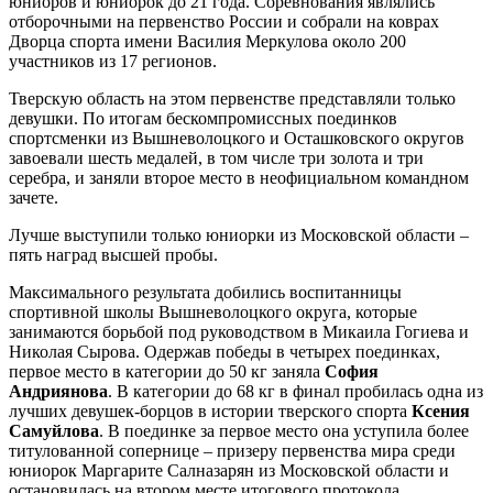
юниоров и юниорок до 21 года. Соревнования являлись
отборочными на первенство России и собрали на коврах
Дворца спорта имени Василия Меркулова около 200
участников из 17 регионов.
Тверскую область на этом первенстве представляли только
девушки. По итогам бескомпромиссных поединков
спортсменки из Вышневолоцкого и Осташковского округов
завоевали шесть медалей, в том числе три золота и три
серебра, и заняли второе место в неофициальном командном
зачете.
Лучше выступили только юниорки из Московской области –
пять наград высшей пробы.
Максимального результата добились воспитанницы
спортивной школы Вышневолоцкого округа, которые
занимаются борьбой под руководством в Микаила Гогиева и
Николая Сырова. Одержав победы в четырех поединках,
первое место в категории до 50 кг заняла
София
Андриянова
. В категории до 68 кг в финал пробилась одна из
лучших девушек-борцов в истории тверского спорта
Ксения
Самуйлова
. В поединке за первое место она уступила более
титулованной сопернице – призеру первенства мира среди
юниорок Маргарите Салназарян из Московской области и
остановилась на втором месте итогового протокола.