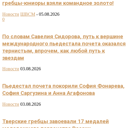
гребцы-юниоры взяли командное золото!
Новости
ШВСМ
-
05.08.2026
0
По словам Савелия Сидорова, путь к вершине
международного пьедестала почета оказался
тернистым, впрочем, как любой путь к
звездам
Новости
03.08.2026
Пьедестал почета покорили София Фонарева,
София Саргузина и Анна Агафонова
Новости
03.08.2026
Тверские гребцы завоевали 17 медалей