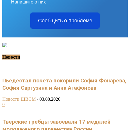
Напишите о них
Сообщить о проблеме
Новости
Пьедестал почета покорили София Фонарева,
София Саргузина и Анна Агафонова
Новости
ШВСМ
-
03.08.2026
0
Тверские гребцы завоевали 17 медалей
молодежного первенства России