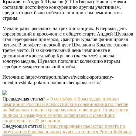
Крылов
и Андрей Шувалов (СШ «Тверь»). Наши земляки
составили достойную конкуренцию другим участникам,
среди которых были победители и призеры чемпионатов
страны.
Медали разыгрывались на трех дистанциях. В первый день
соревнований в кросс-лонге с общего старта Андрей Шувалов
стал серебряным призером, Дмитрий Крылов финишировал
пятым. В эстафете тверской дуэт Шувалов и Крылов заняли
третье место. В заключительный день чемпионата в
дисциплине кросс-выбор Крылов (
на снимке
) завоевал
золотую медаль, Шувалов пополнил коллекцию вторым
серебром межрегиональной пробы.
Источник: https://tverisport.ru/news/tverskie-sportsmeny-
orientirovshhiki-pokorili-podium-chempionata-tsfo/
Предыдущая статья
5 – 9 сентября в Краснодаре прошли
чемпионат России и всероссийские соревнования по гребле
на байдарках и каноэ среди мужчин и женщин. Лидерство в
личном и командном зачетах оспаривали сильнейшие
спортсмены из 22 регионов.
Следующая статья
На международный пьедестал почета по
результатам борьбы по казах куресы поднялся Роман Бобиков.