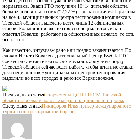
19945 детей и взрослых уже приняли участие в выполнении
нормативов. Знаки ГТО получили 10414 жителей области,
больше половины из них (52,22 %) – знаки отличия. При этом
на все 43 муниципальных центра тестирования комплекса в
Тверской области выделено всего лишь 12 официальных
ставок. Большинство же центров и специалистов, как и
отметил Ковалев, работают на общественных началах, то есть
бесплатно.
Как известно, энтузиазм рано или поздно заканчивается. По
словам Игната Ковалева, региональный Центр ВФСК ГТО
совместно с комитетом по физической культуре и спорту
Тверской области сейчас ведет работу, чтобы штатные ставки
для специалистов муниципальных центров тестирования
выделили во всех городах и районах Верхневолжья.
Предыдущая статья
Спортсмены ЦСП ШВСМ Тверской
области завоевали золотые медали национальной пробы.
Следующая статья
Никифоров Илья призер международного
турнира по греко-римской борьбе