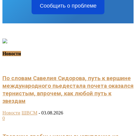
Сообщить о проблеме
Новости
По словам Савелия Сидорова, путь к вершине
международного пьедестала почета оказался
тернистым, впрочем, как любой путь к
звездам
Новости
ШВСМ
-
03.08.2026
0