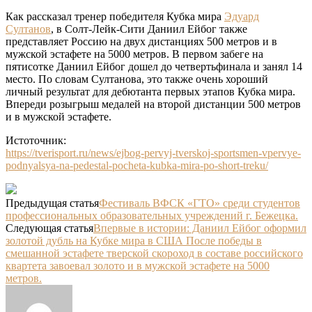
Как рассказал тренер победителя Кубка мира
Эдуард
Султанов
, в Солт-Лейк-Сити Даниил Ейбог также
представляет Россию на двух дистанциях 500 метров и в
мужской эстафете на 5000 метров. В первом забеге на
пятисотке Даниил Ейбог дошел до четвертьфинала и занял 14
место. По словам Султанова, это также очень хороший
личный результат для дебютанта первых этапов Кубка мира.
Впереди розыгрыш медалей на второй дистанции 500 метров
и в мужской эстафете.
Истоточник:
https://tverisport.ru/news/ejbog-pervyj-tverskoj-sportsmen-vpervye-
podnyalsya-na-pedestal-pocheta-kubka-mira-po-short-treku/
Предыдущая статья
Фестиваль ВФСК «ГТО» среди студентов
профессиональных образовательных учреждений г. Бежецка.
Следующая статья
Впервые в истории: Даниил Ейбог оформил
золотой дубль на Кубке мира в США После победы в
смешанной эстафете тверской скороход в составе российского
квартета завоевал золото и в мужской эстафете на 5000
метров.