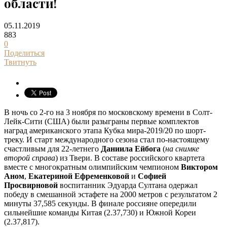
области!
05.11.2019
883
0
Поделиться
Твитнуть
В ночь со 2-го на 3 ноября по московскому времени в Солт-
Лейк-Сити (США) были разыграны первые комплектов
наград американского этапа Кубка мира-2019/20 по шорт-
треку. И старт международного сезона стал по-настоящему
счастливым для 22-летнего
Даниила Ейбога
(
на снимке
второй справа
) из Твери. В составе российского квартета
вместе с многократным олимпийским чемпионом
Виктором
Аном
,
Екатериной Ефременковой
и
Софией
Просвирновой
воспитанник Эдуарда Султана одержал
победу в смешанной эстафете на 2000 метров с результатом 2
минуты 37,585 секунды. В финале россияне опередили
сильнейшие команды Китая (2.37,730) и Южной Кореи
(2.37,817).