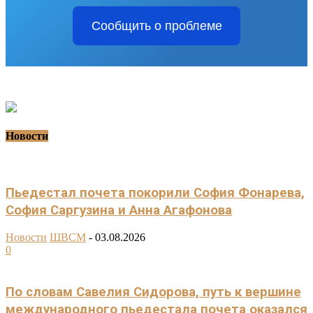
Сообщить о проблеме
Новости
Пьедестал почета покорили София Фонарева,
София Саргузина и Анна Агафонова
Новости
ШВСМ
-
03.08.2026
0
По словам Савелия Сидорова, путь к вершине
международного пьедестала почета оказался