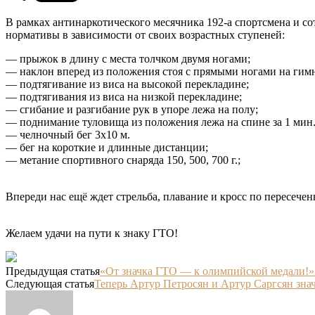
В рамках антинаркотического месячника 192-а спортсмена и 
нормативы в зависимости от своих возрастных ступеней:
— прыжок в длину с места толчком двумя ногами;
— наклон вперед из положения стоя с прямыми ногами на гим
— подтягивание из виса на высокой перекладине;
— подтягивания из виса на низкой перекладине;
— сгибание и разгибание рук в упоре лежа на полу;
— поднимание туловища из положения лежа на спине за 1 мин
— челночный бег 3х10 м.
— бег на короткие и длинные дистанции;
— метание спортивного снаряда 150, 500, 700 г.;
Впереди нас ещё ждет стрельба, плавание и кросс по пересечен
Желаем удачи на пути к знаку ГТО!
Предыдущая статья
«От значка ГТО — к олимпийской медали!»
Следующая статья
Теперь Артур Петросян и Артур Саргсян зна