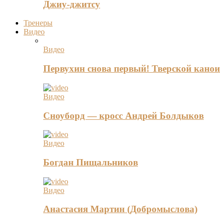
Джиу-джитсу
Тренеры
Видео
Видео
Первухин снова первый! Тверской канои
Видео
Сноуборд — кросс Андрей Болдыков
Видео
Богдан Пищальников
Видео
Анастасия Мартин (Добромыслова)