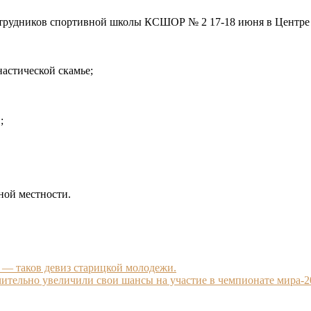
сотрудников спортивной школы КСШОР № 2 17-18 июня в Центре
настической скамье;
.;
ной местности.
 — таков девиз старицкой молодежи.
чительно увеличили свои шансы на участие в чемпионате мира-2