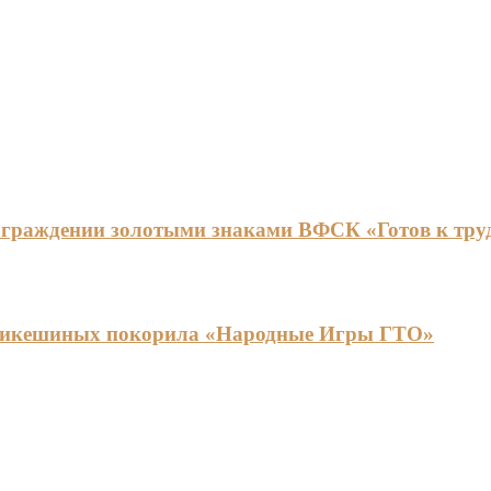
граждении золотыми знаками ВФСК «Готов к труду
ья Никешиных покорила «Народные Игры ГТО»