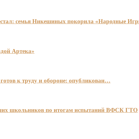
едестал: семья Никешиных покорила «Народные И
здой Артека»
готов к труду и обороне: опубликован…
чших школьников по итогам испытаний ВФСК ГТО