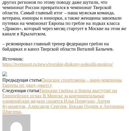
других регионов по этому поводу даже шутили, что
чемпионат России превратился в чемпионат Тверской
области. Самый главный итог – наша мужская команда,
ветерана, юниоры и юниорки, а также женщины завоевали
путевки на чемпионат Европы по гребле на лодках класса
«Дракон», который через месяц стартует в Москве на этом же
канале в Крылатском,
– резюмировал главный тренер федерации гребли на
байдарках и каноэ Тверской области Виталий Балычев.
Источник:
https://tverisport.ru/news/tverskie-drakony-pokorili-moskvu/
Предыдущая статья
Тверские спортсмены – вице-чемпионы
Европы по джиу-джитсу
Следующая статья
Тверские гребцы и борцы выступят на
Европейских играх В Минске за континентальные
олимпийские медали сразятся Илья Первухин, Артем
Кузахметов, Александр Сергеев, Бекхан Оздоев и Антонина
Шмелева.