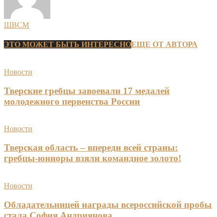
ШВСМ
ЭТО МОЖЕТ БЫТЬ ИНТЕРЕСНО
ЕЩЕ ОТ АВТОРА
Новости
Тверские гребцы завоевали 17 медалей
молодежного первенства России
Новости
Тверская область – впереди всей страны:
гребцы-юниоры взяли командное золото!
Новости
Обладательницей награды всероссийской пробы
стала София Андриянова