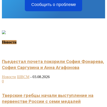
Сообщить о проблеме
Новости
Пьедестал почета покорили София Фонарева,
София Саргузина и Анна Агафонова
Новости
ШВСМ
-
03.08.2026
0
Тверские гребцы начали выступление на
первенстве России с семи медалей