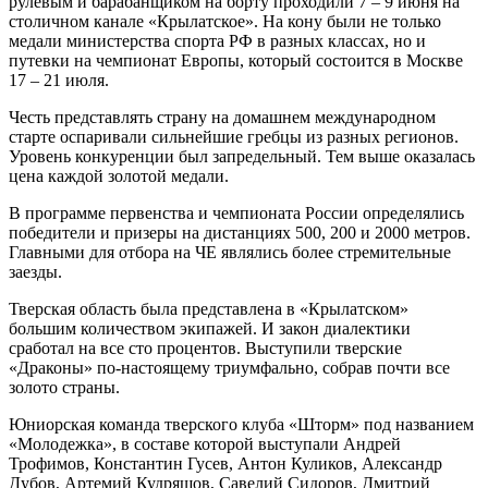
рулевым и барабанщиком на борту проходили 7 – 9 июня на
столичном канале «Крылатское». На кону были не только
медали министерства спорта РФ в разных классах, но и
путевки на чемпионат Европы, который состоится в Москве
17 – 21 июля.
Честь представлять страну на домашнем международном
старте оспаривали сильнейшие гребцы из разных регионов.
Уровень конкуренции был запредельный. Тем выше оказалась
цена каждой золотой медали.
В программе первенства и чемпионата России определялись
победители и призеры на дистанциях 500, 200 и 2000 метров.
Главными для отбора на ЧЕ являлись более стремительные
заезды.
Тверская область была представлена в «Крылатском»
большим количеством экипажей. И закон диалектики
сработал на все сто процентов. Выступили тверские
«Драконы» по-настоящему триумфально, собрав почти все
золото страны.
Юниорская команда тверского клуба «Шторм» под названием
«Молодежка», в составе которой выступали Андрей
Трофимов, Константин Гусев, Антон Куликов, Александр
Дубов, Артемий Кудряшов, Савелий Сидоров, Дмитрий