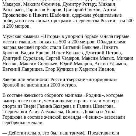
Макаров, Максим Фомичев, Думитру Ротару, Михаил
Разыграев, Горислав Егоров, Григорий Смехов, Артем
Прокопенко и Никита Шаболин, одержала убедительные
победы во всех гонках программы первенства России – на 500
и 200 метров.
Мужская команда «Шторм» в упорной борьбе заняла первые
места в главных гонках на 500 и 200 метров. Обладателями
наград высшей пробы стали Виталий Балычев, Никита
Брюсов, Вадим Ершов, Игнат Ковалев, Дмитрий Петров,
Дмитрий Суровцев, Сергей Чемеров, Максим Малых, Михаил
Носаль, Максим Соловьев, Юрий Макаров, Антон Ефимов,
Евгений Лаврищев, Егор Куликов и Харитон Иванов.
Завершили чемпионат России тверские «штормовики»
бронзой на дистанции 2000 метров.
В составе женского сборного экипажа «Родник», которые
выиграл все гонки, чемпионками страны стали мастера
спорта из Твери Галина Бахарева и Галина Шелегова.
Тверичанки Алия Алмакаева, Полина Дюкова и Анна
Горшкова в составе женской команды «Феникс» завоевали
серебряные медали.
— Действительно, это был наш триумф. Представители