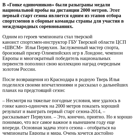
В «Гонке одиночников» были разыграны медали
национальной пробы на дистанции
2000 метров
. Этот
первый старт сезона является одним из этапов отбора
спортсменов в сборные команды страны для участия в
международных соревнованиях.
Одним из героев чемпионата стал тверской
каноист спортсмен-инструктор ГБУ Тверской области ЦСП
«ШВСМ» Илья Первухин. Заслуженный мастер спорта,
бронзовый призер Олимпийских игр в Лондоне, чемпион
Европы и многократный победитель национальных
первенств пополнил свою коллекцию наград очередным
золотом России.
После возвращения из Краснодара в родную Тверь Илья
поделился своими впечатлениями и рассказал о дальнейших
планах на предстоящий сезон:
– Несмотря на тяжелые погодные условия, мне удалось в
гонке каноэ-одиночек на 2000 метров показать хороший
результат и выиграть первый старт сезона-2014, –
рассказывает Первухин. – Это, конечно, приятно. Но я хорошо
понимаю, что все самое важное в нынешнем году еще
впереди. Основная задача этого сезона – отобраться на
чемпионаты Европы и мира. Очень хочется достойно