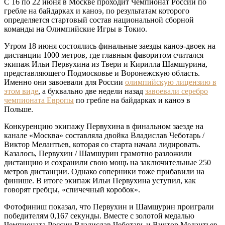
С 16 по 22 июня в Москве проходит Чемпионат России по
гребле на байдарках и каноэ, по результатам которого
определяется стартовый состав национальной сборной
команды на Олимпийские Игры в Токио.
Утром 18 июня состоялись финальные заезды каноэ-двоек на
дистанции 1000 метров, где главным фаворитом считался
экипаж Ильи Первухина из Твери и Кирилла Шамшурина,
представляющего Подмосковье и Воронежскую область.
Именно они завоевали для России
олимпийскую лицензию в
этом виде
, а буквально две недели назад
завоевали серебро
чемпионата Европы
по гребле на байдарках и каноэ в
Польше.
Конкуренцию экипажу Первухина в финальном заезде на
канале «Москва» составляла двойка Владислав Чеботарь /
Виктор Мелантьев, которая со старта начала лидировать.
Казалось, Первухин / Шамшурин грамотно разложили
дистанцию и сохранили свою мощь на заключительные 250
метров дистанции. Однако соперники тоже прибавили на
финише. В итоге экипаж Ильи Первухина уступил, как
говорят гребцы, «спичечный коробок».
Фотофиниш показал, что Первухин и Шамшурин проиграли
победителям 0,167 секунды. Вместе с золотой медалью
Чемпионата России Владислав Чеботарь и Виктор Мелантьев