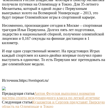
получили путевки на Олимпиаду в Токио. Для 35-летнего
Мелантьева, который в одной лодке с Первухиным
выигрывал золото на Всемирной Универсиаде – 2013, это
будут первые Олимпийские игры в спортивной карьере.
Несомненно, произошедшее сегодня в Москве – спортивная
трагедия Ильи Первухина. Долгих пять лет подготовки,
лидерство в национальной сборной, получение олимпийской
лицензии и 0,167 секунды на финише дистанции в 1
километр.
И еще один существенный момент. На предстоящих Играх
каждый спортсмен из каноэ-двойки впервые получил право
выступить в одиночке. То есть Первухин мог претендовать на
две олимпийские медали.
Источник:https://tverisport.ru/
Предыдущая статья
Антон Федулов выполнил норматив
мастера спорта международного класса по легкой атлетике
Следующая статья
Кузахметов и Сергеев представят Тверскую
область на Олимпиаде в Токио