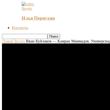
Видео
Илья Первухин
Контакты
Домой
Видео
Иван Куйлаков — Камран Маммадов. Универсиад