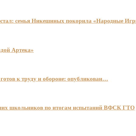
едестал: семья Никешиных покорила «Народные И
здой Артека»
готов к труду и обороне: опубликован…
чших школьников по итогам испытаний ВФСК ГТО