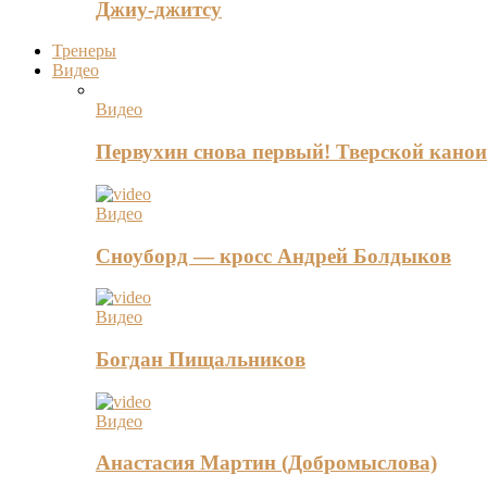
Джиу-джитсу
Тренеры
Видео
Видео
Первухин снова первый! Тверской канои
Видео
Сноуборд — кросс Андрей Болдыков
Видео
Богдан Пищальников
Видео
Анастасия Мартин (Добромыслова)