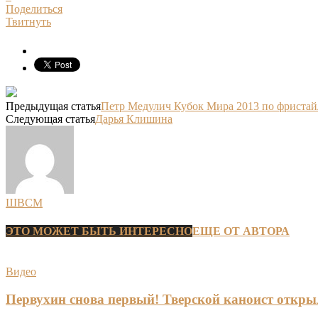
Поделиться
Твитнуть
Предыдущая статья
Петр Медулич Кубок Мира 2013 по фристай
Следующая статья
Дарья Клишина
ШВСМ
ЭТО МОЖЕТ БЫТЬ ИНТЕРЕСНО
ЕЩЕ ОТ АВТОРА
Видео
Первухин снова первый! Тверской каноист открыл