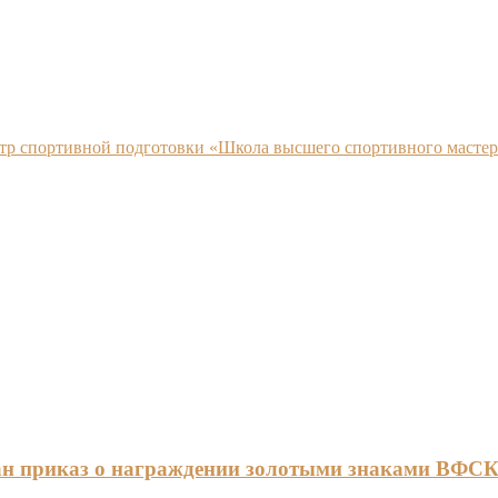
нтр спортивной подготовки «Школа высшего спортивного мастер
ан приказ о награждении золотыми знаками ВФС