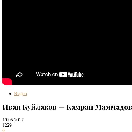
Видео
Иван Куйлаков — Камран Маммадов.
19.05.2017
1229
0