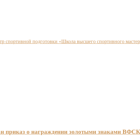
нтр спортивной подготовки «Школа высшего спортивного мастер
ан приказ о награждении золотыми знаками ВФС