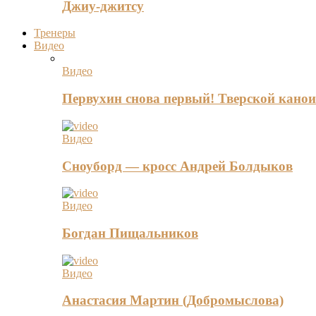
Джиу-джитсу
Тренеры
Видео
Видео
Первухин снова первый! Тверской канои
Видео
Сноуборд — кросс Андрей Болдыков
Видео
Богдан Пищальников
Видео
Анастасия Мартин (Добромыслова)