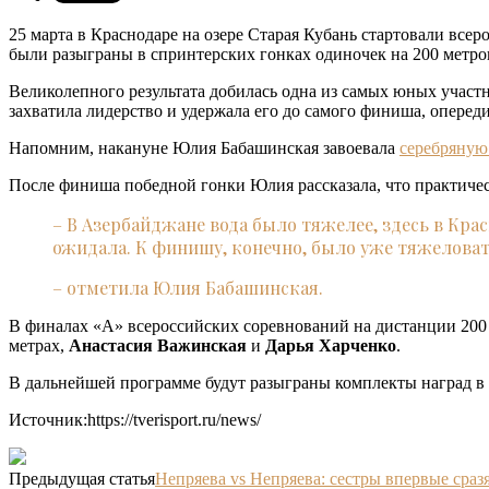
25 марта в Краснодаре на озере Старая Кубань стартовали все
были разыграны в спринтерских гонках одиночек на 200 метро
Великолепного результата добилась одна из самых юных участ
захватила лидерство и удержала его до самого финиша, опере
Напомним, накануне Юлия Бабашинская завоевала
серебряную
После финиша победной гонки Юлия рассказала, что практичес
– В Азербайджане вода было тяжелее, здесь в Кра
ожидала. К финишу, конечно, было уже тяжеловато
– отметила Юлия Бабашинская.
В финалах «А» всероссийских соревнований на дистанции 200
метрах,
Анастасия Важинская
и
Дарья Харченко
.
В дальнейшей программе будут разыграны комплекты наград в г
Источник:https://tverisport.ru/news/
Предыдущая статья
Непряева vs Непряева: сестры впервые сраз