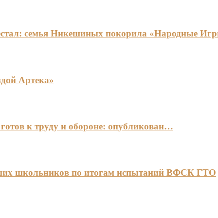
едестал: семья Никешиных покорила «Народные И
здой Артека»
готов к труду и обороне: опубликован…
чших школьников по итогам испытаний ВФСК ГТО