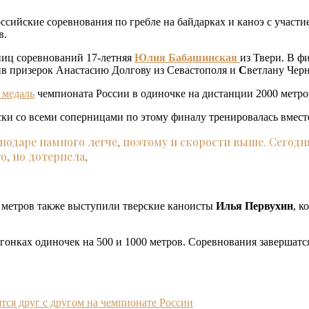
российские соревнования по гребле на байдарках и каноэ с учас
в.
ниц соревнований 17-летняя
Юлия Бабашинская
из Твери. В ф
див призерок Анастасию Долгову из Севастополя и
С
ветлану Чер
 медаль
чемпионата России в одиночке на дистанции 2000 метро
ки со всеми соперницами по этому финалу тренировалась вместе
снодаре намного легче, поэтому и скорости выше. Сегодн
, но дотерпела,
 метров также выступили тверские каноисты
Илья Первухин
, к
онках одиночек на 500 и 1000 метров. Соревнования завершатся
ятся друг с другом на чемпионате России