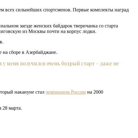
тием всех сильнейших спортсменов. Первые комплекты наград
инальном заезде женских байдарок тверичанка со старта
ниговскую из Москвы почти на корпус лодки.
в.
 на сборе в Азербайджане.
я у меня получился очень бодрый старт – даже не
оторый накануне стал
чемпионом России
на 2000
 28 марта.