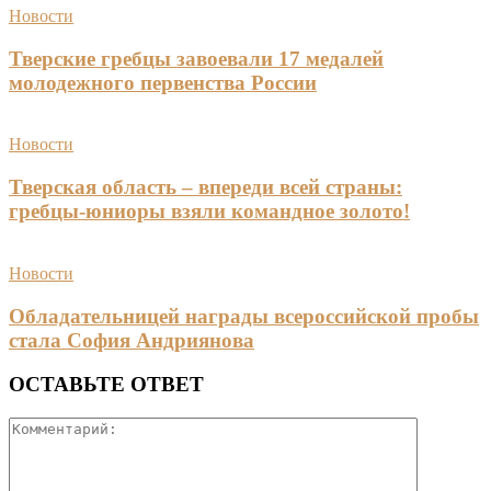
Новости
Тверские гребцы завоевали 17 медалей
молодежного первенства России
Новости
Тверская область – впереди всей страны:
гребцы-юниоры взяли командное золото!
Новости
Обладательницей награды всероссийской пробы
стала София Андриянова
ОСТАВЬТЕ ОТВЕТ