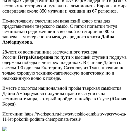
на коврах Дворца единоборств «Ак Барс» лидерство в разных
весовых категориях и путевки на чемпионаты Европы и мира
оспаривали около 850 мужчин и женщин из 67 регионов.
По-настоящему счастливым казанский ковер стал для
представителей тверского самбо. С пятой попытки титул
чемпионки среди женщин в весовой категории до 80 кг
завоевала мастер спорта международного класса
Дайна
Амбарцумова.
28-летняя воспитанница заслуженного тренера
России
ПетраКаверзина
по пути к высшей ступени подиума
одержала победы в четырех поединках. В финале Дайна со
счетом 1:0 одолела
Екатерину Сазонову из Тулы, проявив не
только хорошую технико-тактическую подготовку, но и
недюжинную волю к победе.
Вместе с золотом национальной пробы тверская самбистка
Дайна Амбарцумова получила право выступить на
чемпионате мира, который пройдет в ноябре в Сеуле (Южная
Корея).
Источник: https://tverisport.ru/news/tverskie-sambisty-vpervye-za-
11-let-pokorili-podium-chempionata-rossii/