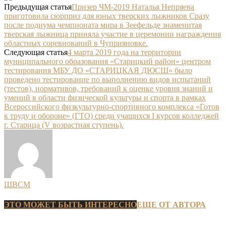
Предыдущая статья
Призер ЧМ-2019 Наталья Непряева
приготовила сюрприз для юных тверских лыжников Сразу
после подиума чемпионата мира в Зеефельде знаменитая
тверская лыжница приняла участие в церемонии награждения
областных соревнований в Чуприяновке.
Следующая статья
4 марта 2019 года на территории
муниципального образования «Старицкий район» центром
тестирования МБУ ДО «СТАРИЦКАЯ ДЮСШ» было
проведено тестирование по выполнению видов испытаний
(тестов), нормативов, требований к оценке уровня знаний и
умений в области физической культуры и спорта в рамках
Всероссийского физкультурно-спортивного комплекса «Готов
к труду и обороне» (ГТО) среди учащихся I курсов колледжей
г. Старица (V возрастная ступень).
ШВСМ
ЭТО МОЖЕТ БЫТЬ ИНТЕРЕСНО
ЕЩЕ ОТ АВТОРА