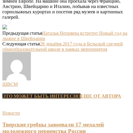
зимней Европе. На машине она проехала через Францию,
Австрию, Швейцарию и Италию, побывав на известных
горнолыжных курортах и посетив ряд музеев и картинных
галерей.
Предыдущая статья
Наталья Непряева встретит Новый год на
лыжне в Швейцарии
Следующая статья
28 декабря 2017 года в Бельской средней
общеобразовательной школе в рамках мероприятия
ШВСМ
ЭТО МОЖЕТ БЫТЬ ИНТЕРЕСНО
ЕЩЕ ОТ АВТОРА
Новости
Тверские гребцы завоевали 17 медалей
молодежного первенства России