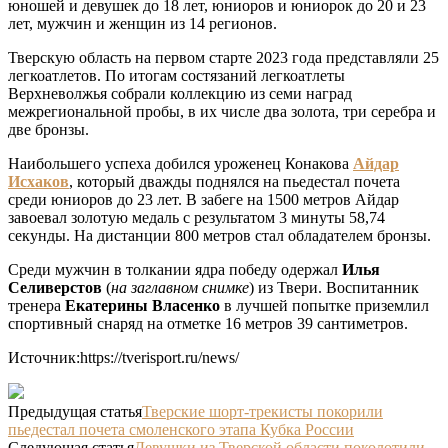
юношей и девушек до 18 лет, юниоров и юниорок до 20 и 23
лет, мужчин и женщин из 14 регионов.
Тверскую область на первом старте 2023 года представляли 25
легкоатлетов. По итогам состязаний легкоатлеты
Верхневолжья собрали коллекцию из семи наград
межрегиональной пробы, в их числе два золота, три серебра и
две бронзы.
Наибольшего успеха добился уроженец Конакова
Айдар
Исхаков
, который дважды поднялся на пьедестал почета
среди юниоров до 23 лет. В забеге на 1500 метров Айдар
завоевал золотую медаль с результатом 3 минуты 58,74
секунды. На дистанции 800 метров стал обладателем бронзы.
Среди мужчин в толкании ядра победу одержал
Илья
Селиверстов
(
на заглавном снимке
) из Твери. Воспитанник
тренера
Екатерины Власенко
в лучшей попытке приземлил
спортивный снаряд на отметке 16 метров 39 сантиметров.
Источник:https://tverisport.ru/news/
Предыдущая статья
Тверские шорт-трекисты покорили
пьедестал почета смоленского этапа Кубка России
Следующая статья
Девушки из Тверской области поколотили