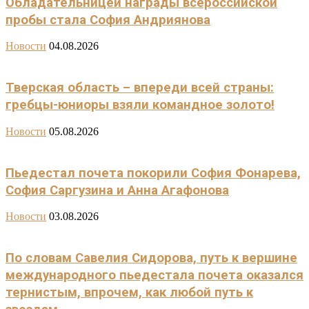
Обладательницей награды всероссийской
пробы стала София Андриянова
Новости
04.08.2026
Тверская область – впереди всей страны:
гребцы-юниоры взяли командное золото!
Новости
05.08.2026
Пьедестал почета покорили София Фонарева,
София Саргузина и Анна Агафонова
Новости
03.08.2026
По словам Савелия Сидорова, путь к вершине
международного пьедестала почета оказался
тернистым, впрочем, как любой путь к