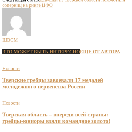
соперниц на ринге ЦФО
ШВСМ
ЭТО МОЖЕТ БЫТЬ ИНТЕРЕСНО
ЕЩЕ ОТ АВТОРА
Новости
Тверские гребцы завоевали 17 медалей
молодежного первенства России
Новости
Тверская область – впереди всей страны:
гребцы-юниоры взяли командное золото!