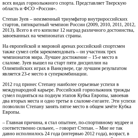
всех видах горнолыжного спорта. Представляет Тверскую
область и ФСО «Россия».
Степан Зуев – неизменный триумфатор внутрироссийских
стартов, пятикратный чемпион России (2009, 2010, 2011, 2012,
2013). Всего в его копилке 12 наград различного достоинства,
завоеванных на чемпионатах страны.
На европейской и мировой аренах российский спортсмен
также сумел себя зарекомендовать – он участник трех
чемпионатов мира. Лучшее достижение – 15-е место в
слаломе. Зуев вышел на старт пяти дисциплин на
Олимпийских играх в Ванкувере, где лучшим результатом
является 23-е место в суперкомбинации.
2012 год принес Степану наиболее серьезные успехи в
международной карьере. Российский горнолыжник трижды
сумел подняться на подиум этапов Кубка Европы, завоевав
два вторых места и одно третье в слаломе-гиганте. Эти успехи
позволили Степану занять пятое место в общем зачёте Кубка
Европы.
– Главная причина, я стал опытнее, по-спортивному мудрее и
соответственно сильнее, – говорит Степан. – Мне не так
давно исполнилось 24 года (интервью 2012 года), возраст, в