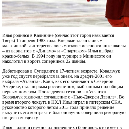
Илья родился в Калинине (сейчас этот город называется
Тверь) 15 апреля 1983 года. Впервые талантливым
мальчишкой заинтересовались московские спортивные школы
– из вариантов с «Динамо» и «Спартаком» Илья выбрал
красно-белых. В 1994 году на турнире в Миннесоте он
наколотил в ворота соперников 22 шайбы.
Дебютировав в Суперлиге в 17-летнем возрасте, Ковальчук
уже год спустя перебрался за океан, на драфте-2001 его
выбрала «Атланта». Кови, как его величают в Северной
Америке, стал первым россиянином, выбранным под общим
первым номером. После девяти сезонов в «Атланте»
Ковальчук заключил соглашение с «Нью-Джерси Дэвилз». Во
время второго локаута в НХЛ Илья играл в питерском СКА,
руководство которого летом 2013 года приняло решение
выкупить его контракт и благополучно совершила рекордную
по цифрам сделку.
Илья – один из немногих нынешних сборников, кто имеет в