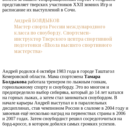
представляет тверских участников ХХII зимних Игр и
расписание их выступлений в Сочи.
Андрей БОЛДЫКОВ
Мастер спорта России международного
класса по сноуборду. Спортсмен-
инструктор Тверского центра спортивной
подготовки «Школа высшего спортивного
мастерства»
Андрей родился 4 октября 1983 года в городе Таштагол
Кемеровской области. Мама спортсмена
Тамара
Болдыкова
работала тренером по лыжным гонкам,
горнолыжному спорту и сноуборду. Это во многом и
предопределило выбор сибиряка, который до 14 лет катался
на горных лыжах, а затем стал заниматься сноубордом. В
начале карьеры Андрей выступал и в параллельных
дисциплинах, став чемпионом России в слаломе в 2004 году и
завоевав ещё несколько наград на первенствах страны в 2006
и 2007 годах. Затем сноубордист решил сосредоточиться на
борд-кроссе, в котором добился самых громких успехов.