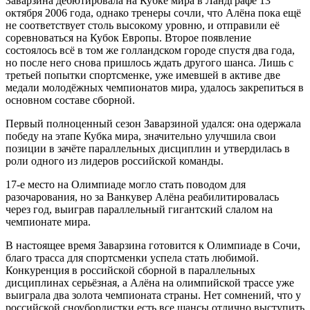
Заварзина дебютировала на Кубке мира в Ландграфе 13
октября 2006 года, однако тренеры сочли, что Алёна пока ещё
не соответствует столь высокому уровню, и отправили её
соревноваться на Кубок Европы. Второе появление
состоялось всё в том же голландском городе спустя два года,
но после него снова пришлось ждать другого шанса. Лишь с
третьей попытки спортсменке, уже имевшей в активе две
медали молодёжных чемпионатов мира, удалось закрепиться в
основном составе сборной.
Первый полноценный сезон Заварзиной удался: она одержала
победу на этапе Кубка мира, значительно улучшила свои
позиции в зачёте параллельных дисциплин и утвердилась в
роли одного из лидеров российской команды.
17-е место на Олимпиаде могло стать поводом для
разочарования, но за Ванкувер Алёна реабилитировалась
через год, выиграв параллельный гигантский слалом на
чемпионате мира.
В настоящее время Заварзина готовится к Олимпиаде в Сочи,
благо трасса для спортсменки успела стать любимой.
Конкуренция в российской сборной в параллельных
дисциплинах серьёзная, а Алёна на олимпийской трассе уже
выиграла два золота чемпионата страны. Нет сомнений, что у
российской сноубордистки есть все шансы отлично выступить