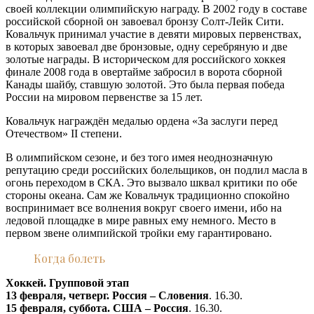
своей коллекции олимпийскую награду. В 2002 году в составе
российской сборной он завоевал бронзу Солт-Лейк Сити.
Ковальчук принимал участие в девяти мировых первенствах,
в которых завоевал две бронзовые, одну серебряную и две
золотые награды. В историческом для российского хоккея
финале 2008 года в овертайме забросил в ворота сборной
Канады шайбу, ставшую золотой. Это была первая победа
России на мировом первенстве за 15 лет.
Ковальчук награждён медалью ордена «За заслуги перед
Отечеством» II степени.
В олимпийском сезоне, и без того имея неоднозначную
репутацию среди российских болельщиков, он подлил масла в
огонь переходом в СКА. Это вызвало шквал критики по обе
стороны океана. Сам же Ковальчук традиционно спокойно
воспринимает все волнения вокруг своего имени, ибо на
ледовой площадке в мире равных ему немного. Место в
первом звене олимпийской тройки ему гарантировано.
Когда болеть
Хоккей. Групповой этап
13 февраля, четверг. Россия – Словения
. 16.30.
15 февраля, суббота. США – Россия
. 16.30.