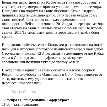
Болдыков дебютировал на Кубке мира в январе 2005 года, а
спустя два года впервые принял участие в чемпионате мира.
Попадания на подиум на этапе мирового Кубка Андрею
пришлось ждать довольно долго, зато первая медаль сразу
стала золотой. Россиянин выиграл соревнования в
швейцарской Вейзонне в январе 2012 года, а через два месяца
стал вторым на этапе в итальянском Вальмаленко. По итогам
сезона–2011/12 спортсмен занял второе место в зачёте борд-
кросса.
В предолимпийском сезоне Болдыков расположился на пятой
позиции в итоговом протоколе чемпионата мира в канадском
Стоунхэме и показал 12-й результат на домашнем этапе Кубка
мира в Сочи, однако в полуфинальном заезде тех
соревнований получил тяжёлую травму колена.
Выступление одного из самых опытных членов сборной
России по сноуборду на Олимпиаде в Сочи будет зависеть от
того, насколько ему удастся восстановиться после
перенесенной операции.
Когда болеть
17 февраля, понедельник. Бордеркросс
11:00 – квалификация