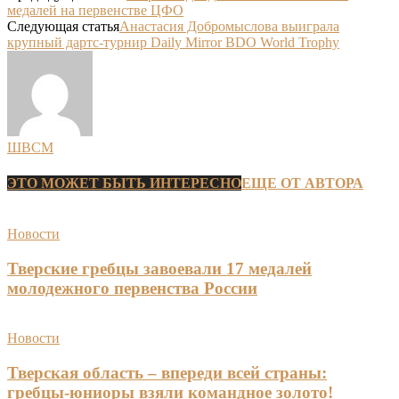
медалей на первенстве ЦФО
Следующая статья
Анастасия Добромыслова выиграла
крупный дартс-турнир Daily Mirror BDO World Trophy
ШВСМ
ЭТО МОЖЕТ БЫТЬ ИНТЕРЕСНО
ЕЩЕ ОТ АВТОРА
Новости
Тверские гребцы завоевали 17 медалей
молодежного первенства России
Новости
Тверская область – впереди всей страны:
гребцы-юниоры взяли командное золото!