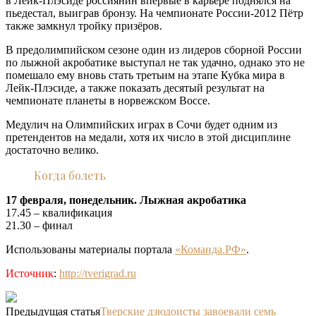
в Лейк-Плэсиде россиянин впервые в карьере поднялся на
пьедестал, выиграв бронзу. На чемпионате России-2012 Пётр
также замкнул тройку призёров.
В предолимпийском сезоне один из лидеров сборной России
по лыжной акробатике выступал не так удачно, однако это не
помешало ему вновь стать третьим на этапе Кубка мира в
Лейк-Плэсиде, а также показать десятый результат на
чемпионате планеты в норвежском Воссе.
Медулич на Олимпийских играх в Сочи будет одним из
претендентов на медали, хотя их число в этой дисциплине
достаточно велико.
Когда болеть
17 февраля, понедельник. Лыжная акробатика
17.45 – квалификация
21.30 – финал
Использованы материалы портала
«Команда.РФ»
.
Источник
:
http://tverigrad.ru
Предыдущая статья
Тверские дзюдоисты завоевали семь