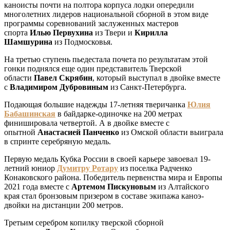
каноисты почти на полтора корпуса лодки опередили
многолетних лидеров национальной сборной в этом виде
программы соревнований заслуженных мастеров
спорта
Илью Первухина
из Твери и
Кирилла
Шамшурина
из Подмосковья.
На третью ступень пьедестала почета по результатам этой
гонки поднялся еще один представитель Тверской
области
Павел Скрябин
, который выступал в двойке вместе
с
Владимиром Дубровиным
из Санкт-Петербурга.
Подающая большие надежды 17-летняя тверичанка
Юлия
Бабашинская
в байдарке-одиночке на 200 метрах
финишировала четвертой. А в двойке вместе с
опытной
Анастасией Панченко
из Омской области выиграла
в спринте серебряную медаль.
Первую медаль Кубка России в своей карьере завоевал 19-
летний юниор
Думитру Ротару
из поселка Радченко
Конаковского района. Победитель первенства мира и Европы
2021 года вместе с
Артемом Пискуновым
из Алтайского
края стал бронзовым призером в составе экипажа каноэ-
двойки на дистанции 200 метров.
Третьим серебром копилку тверской сборной