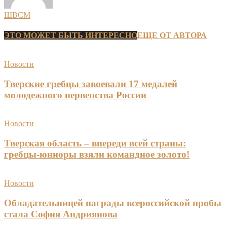
ШВСМ
ЭТО МОЖЕТ БЫТЬ ИНТЕРЕСНО
ЕЩЕ ОТ АВТОРА
Новости
Тверские гребцы завоевали 17 медалей
молодежного первенства России
Новости
Тверская область – впереди всей страны:
гребцы-юниоры взяли командное золото!
Новости
Обладательницей награды всероссийской пробы
стала София Андриянова