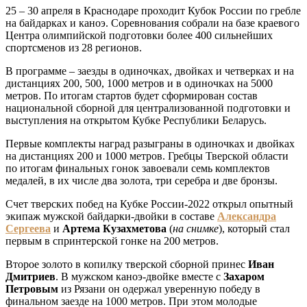
25 – 30 апреля в Краснодаре проходит Кубок России по гребле
на байдарках и каноэ. Соревнования собрали на базе краевого
Центра олимпийской подготовки более 400 сильнейших
спортсменов из 28 регионов.
В программе – заезды в одиночках, двойках и четверках и на
дистанциях 200, 500, 1000 метров и в одиночках на 5000
метров. По итогам стартов будет сформирован состав
национальной сборной для централизованной подготовки и
выступления на открытом Кубке Республики Беларусь.
Первые комплекты наград разыграны в одиночках и двойках
на дистанциях 200 и 1000 метров. Гребцы Тверской области
по итогам финальных гонок завоевали семь комплектов
медалей, в их числе два золота, три серебра и две бронзы.
Счет тверских побед на Кубке России-2022 открыл опытный
экипаж мужской байдарки-двойки в составе
Александра
Сергеева
и
Артема Кузахметова
(
на снимке
), который стал
первым в спринтерской гонке на 200 метров.
Второе золото в копилку тверской сборной принес
Иван
Дмитриев
. В мужском каноэ-двойке вместе с
Захаром
Петровым
из Рязани он одержал уверенную победу в
финальном заезде на 1000 метров. При этом молодые