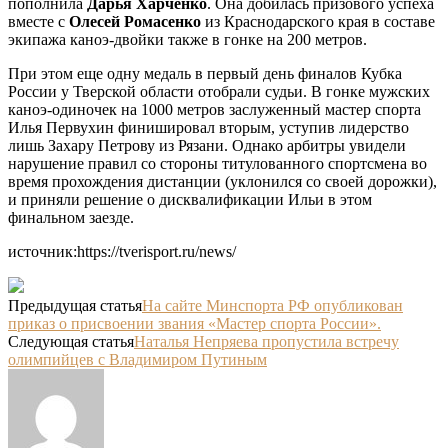
пополнила
Дарья Харченко
. Она добилась призового успеха
вместе с
Олесей Ромасенко
из Краснодарского края в составе
экипажа каноэ-двойки также в гонке на 200 метров.
При этом еще одну медаль в первый день финалов Кубка
России у Тверской области отобрали судьи. В гонке мужских
каноэ-одиночек на 1000 метров заслуженный мастер спорта
Илья Первухин финишировал вторым, уступив лидерство
лишь Захару Петрову из Рязани. Однако арбитры увидели
нарушение правил со стороны титулованного спортсмена во
время прохождения дистанции (уклонился со своей дорожки),
и приняли решение о дисквалификации Ильи в этом
финальном заезде.
источник:https://tverisport.ru/news/
Предыдущая статья
На сайте Минспорта РФ опубликован
приказ о присвоении звания «Мастер спорта России».
Следующая статья
Наталья Непряева пропустила встречу
олимпийцев с Владимиром Путиным