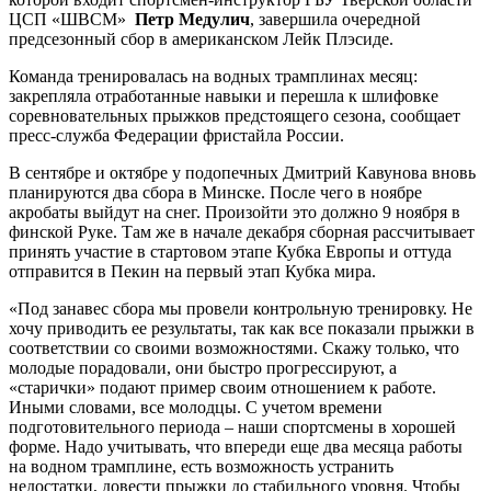
ЦСП «ШВСМ»
Петр Медулич
, завершила очередной
предсезонный сбор в американском Лейк Плэсиде.
Команда тренировалась на водных трамплинах месяц:
закрепляла отработанные навыки и перешла к шлифовке
соревновательных прыжков предстоящего сезона, сообщает
пресс-служба Федерации фристайла России.
В сентябре и октябре у подопечных Дмитрий Кавунова вновь
планируются два сбора в Минске. После чего в ноябре
акробаты выйдут на снег. Произойти это должно 9 ноября в
финской Руке. Там же в начале декабря сборная рассчитывает
принять участие в стартовом этапе Кубка Европы и оттуда
отправится в Пекин на первый этап Кубка мира.
«Под занавес сбора мы провели контрольную тренировку. Не
хочу приводить ее результаты, так как все показали прыжки в
соответствии со своими возможностями. Скажу только, что
молодые порадовали, они быстро прогрессируют, а
«старички» подают пример своим отношением к работе.
Иными словами, все молодцы. С учетом времени
подготовительного периода – наши спортсмены в хорошей
форме. Надо учитывать, что впереди еще два месяца работы
на водном трамплине, есть возможность устранить
недостатки, довести прыжки до стабильного уровня. Чтобы