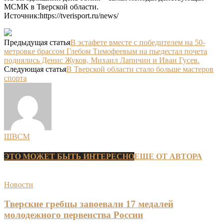
МСМК в Тверской области.
Источник:https://tverisport.ru/news/
Предыдущая статья
В эстафете вместе с победителем на 50-
метровке брассом Глебом Тимофеевым на пьедестал почета
поднялись Денис Жуков, Михаил Лапичин и Иван Гусев.
Следующая статья
В Тверской области стало больше мастеров
спорта
ШВСМ
ЭТО МОЖЕТ БЫТЬ ИНТЕРЕСНО
ЕЩЕ ОТ АВТОРА
Новости
Тверские гребцы завоевали 17 медалей
молодежного первенства России