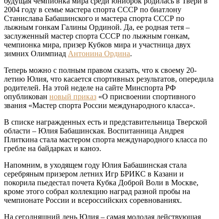
будущая чемпионка мира среди юниорок родилась в Твери в
2004 году в семье мастера спорта СССР по биатлону
Станислава Бабашинского и мастера спорта СССР по
лыжным гонкам Галины Ординой. Да, ее родная тетя –
заслуженный мастер спорта СССР по лыжным гонкам,
чемпионка мира, призер Кубков мира и участница двух
зимних Олимпиад
Антонина Ордина
.
Теперь можно с полным правом сказать, что к своему 20-
летию Юлия, что касается спортивных результатов, опередила
родителей. На этой неделе на сайте Минспорта РФ
опубликован
новый приказ
«О присвоении спортивного
звания «Мастер спорта России международного класса».
В списке награжденных есть и представительница Тверской
области – Юлия Бабашинская. Воспитанница Андрея
Плиткина стала мастером спорта международного класса по
гребле на байдарках и каноэ.
Напомним, в уходящем году Юлия Бабашинская стала
серебряным призером летних Игр БРИКС в Казани и
покорила пьедестал почета Кубка Доброй Воли в Москве,
кроме этого собрал коллекцию наград разной пробы на
чемпионате России и всероссийских соревнованиях.
На сегодняшний день Юлия – самая молодая действующая