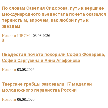
По словам Савелия Сидорова, путь к вершине
международного пьедестала почета оказался
тернистым, впрочем, как любой путь к
звездам
Новости
ШВСМ
-
03.08.2026
0
Пьедестал почета покорили София Фонарева,
София Саргузина и Анна Агафонова
Новости
03.08.2026
Тверские гребцы завоевали 17 медалей
молодежного первенства России
Новости
06.08.2026