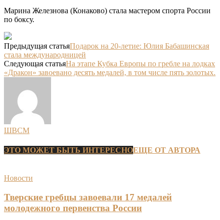
Марина Железнова (Конаково) стала мастером спорта России
по боксу.
Предыдущая статья
Подарок на 20-летие: Юлия Бабашинская
стала международницей
Следующая статья
На этапе Кубка Европы по гребле на лодках
«Дракон» завоевано десять медалей, в том числе пять золотых.
ШВСМ
ЭТО МОЖЕТ БЫТЬ ИНТЕРЕСНО
ЕЩЕ ОТ АВТОРА
Новости
Тверские гребцы завоевали 17 медалей
молодежного первенства России