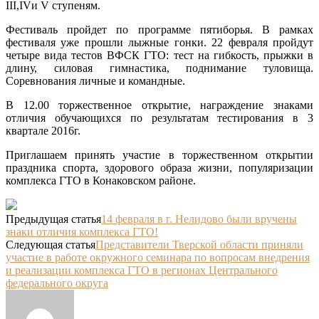
III,IVи V ступеням.
Фестиваль пройдет по программе пятиборья. В рамках
фестиваля уже прошли лыжные гонки. 22 февраля пройдут
четыре вида тестов ВФСК ГТО: тест на гибкость, прыжки в
длину, силовая гимнастика, поднимание туловища.
Соревнования личные и командные.
В 12.00 торжественное открытие, награждение знаками
отличия обучающихся по результатам тестирования в 3
квартале 2016г.
Приглашаем принять участие в торжественном открытии
праздника спорта, здорового образа жизни, популяризации
комплекса ГТО в Конаковском районе.
Предыдущая статья
14 февраля в г. Нелидово были вручены
знаки отличия комплекса ГТО!
Следующая статья
Представители Тверской области приняли
участие в работе окружного семинара по вопросам внедрения
и реализации комплекса ГТО в регионах Центрального
федерального округа