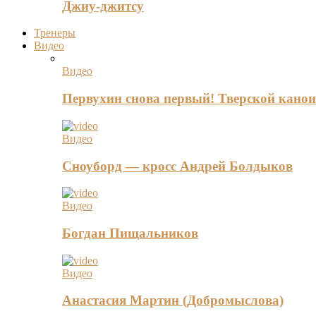
Джиу-джитсу
Тренеры
Видео
Видео
Первухин снова первый! Тверской канои
Видео
Сноуборд — кросс Андрей Болдыков
Видео
Богдан Пищальников
Видео
Анастасия Мартин (Добромыслова)