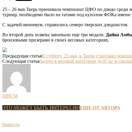
25 – 26 мая Тверь принимала чемпионат ЦФО по дзюдо среди 
турнир, необходимо было на татами под куполом ФОКа имени 
С задачей-минимум, справились семеро тверских дзюдоистов.
Во второй день хозяева завоевали еще три медали.
Дайна Амба
бронзовыми призерами в своих весовых категориях.
Предыдущая статья
В субботу, 25 мая, в Твери стартовал чемп
Следующая статья
Золото в весовой категории до 87 кг и спец
ШВСМ
ЭТО МОЖЕТ БЫТЬ ИНТЕРЕСНО
ЕЩЕ ОТ АВТОРА
Новости