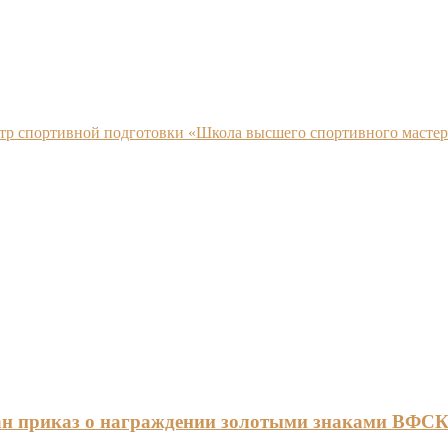
нтр спортивной подготовки «Школа высшего спортивного мастер
ан приказ о награждении золотыми знаками ВФС