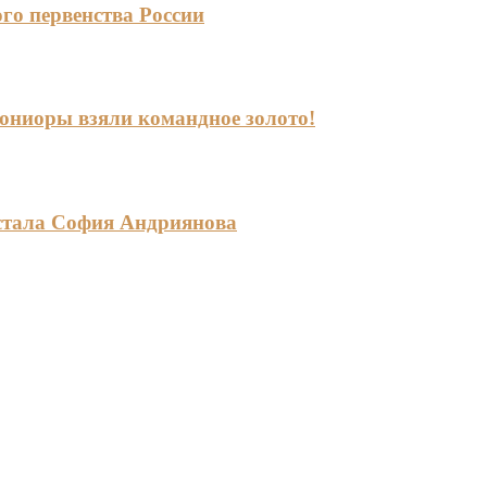
го первенства России
-юниоры взяли командное золото!
стала София Андриянова