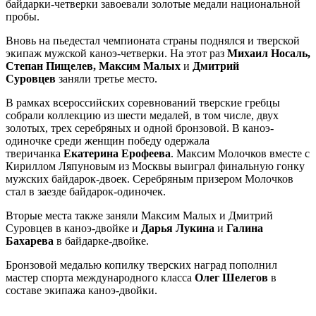
байдарки-четверки завоевали золотые медали национальной
пробы.
Вновь на пьедестал чемпионата страны поднялся и тверской
экипаж мужской каноэ-четверки. На этот раз
Михаил Носаль,
Степан Пищелев, Максим Малых
и
Дмитрий
Суровцев
заняли третье место.
В рамках всероссийских соревнований тверские гребцы
собрали коллекцию из шести медалей, в том числе, двух
золотых, трех серебряных и одной бронзовой. В каноэ-
одиночке среди женщин победу одержала
тверичанка
Екатерина Ерофеева
. Максим Молочков вместе с
Кириллом Ляпуновым из Москвы выиграл финальную гонку
мужских байдарок-двоек. Серебряным призером Молочков
стал в заезде байдарок-одиночек.
Вторые места также заняли Максим Малых и Дмитрий
Суровцев в каноэ-двойке и
Дарья Лукина
и
Галина
Бахарева
в байдарке-двойке.
Бронзовой медалью копилку тверских наград пополнил
мастер спорта международного класса
Олег Шелегов
в
составе экипажа каноэ-двойки.