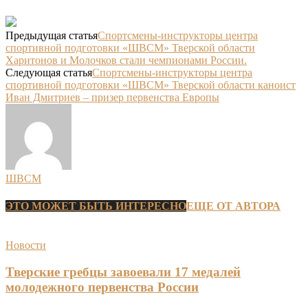
Предыдущая статья
Спортсмены-инструкторы центра
спортивной подготовки «ШВСМ» Тверской области
Харитонов и Молочков стали чемпионами России.
Следующая статья
Спортсмены-инструкторы центра
спортивной подготовки «ШВСМ» Тверской области каноист
Иван Дмитриев – призер первенства Европы
ШВСМ
ЭТО МОЖЕТ БЫТЬ ИНТЕРЕСНО
ЕЩЕ ОТ АВТОРА
Новости
Тверские гребцы завоевали 17 медалей
молодежного первенства России