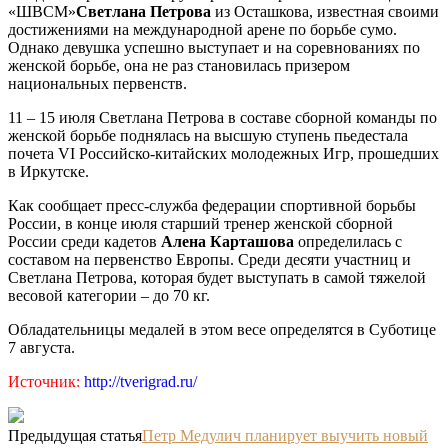
«ШВСМ»
Светлана Петрова
из Осташкова, известная своими
достижениями на международной арене по борьбе сумо.
Однако девушка успешно выступает и на соревнованиях по
женской борьбе, она не раз становилась призером
национальных первенств.
11 – 15 июля Светлана Петрова в составе сборной команды по
женской борьбе поднялась на высшую ступень пьедестала
почета VI Российско-китайских молодежных Игр, прошедших
в Иркутске.
Как сообщает пресс-служба федерации спортивной борьбы
России, в конце июля старший тренер женской сборной
России среди кадетов
Алена Карташова
определилась с
составом на первенство Европы. Среди десяти участниц и
Светлана Петрова, которая будет выступать в самой тяжелой
весовой категории – до 70 кг.
Обладательницы медалей в этом весе определятся в Суботице
7 августа.
Источник:
http://tverigrad.ru/
Предыдущая статья
Петр Медулич планирует выучить новый