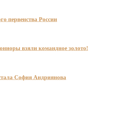
го первенства России
-юниоры взяли командное золото!
стала София Андриянова