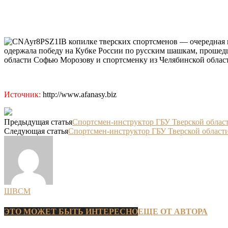
В копилке тверских спортсменов — очередная 
одержала победу на Кубке России по русским шашкам, проше
области Софью Морозову и спортсменку из Челябинской обла
Источник:
http://www.afanasy.biz
Предыдущая статья
Спортсмен-инструктор ГБУ Тверской облас
Следующая статья
Спортсмен-инструктор ГБУ Тверской облас
ШВСМ
ЭТО МОЖЕТ БЫТЬ ИНТЕРЕСНО
ЕЩЕ ОТ АВТОРА