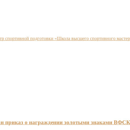
нтр спортивной подготовки «Школа высшего спортивного мастер
ан приказ о награждении золотыми знаками ВФС