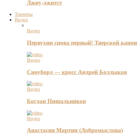
Джиу-джитсу
Тренеры
Видео
Видео
Первухин снова первый! Тверской канои
Видео
Сноуборд — кросс Андрей Болдыков
Видео
Богдан Пищальников
Видео
Анастасия Мартин (Добромыслова)