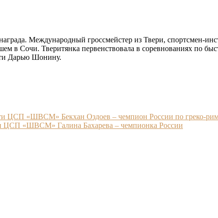
награда.
Международный гроссмейстер из Твери, спортсмен-и
дшем в Сочи.
Тверитянка первенствовала в соревнованиях по бы
сти Дарью Шонину.
ти ЦСП «ШВСМ» Бекхан Оздоев – чемпион России по греко-римск
ти ЦСП «ШВСМ» Галина Бахарева – чемпионка России