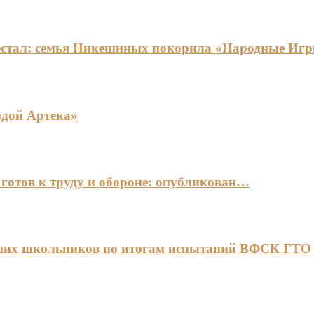
едестал: семья Никешиных покорила «Народные И
здой Артека»
готов к труду и обороне: опубликован…
чших школьников по итогам испытаний ВФСК ГТО