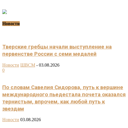
Новости
Тверские гребцы начали выступление на
первенстве России с семи медалей
Новости
ШВСМ
-
03.08.2026
0
По словам Савелия Сидорова, путь к вершине
международного пьедестала почета оказался
тернистым, впрочем, как любой путь к
звездам
Новости
03.08.2026