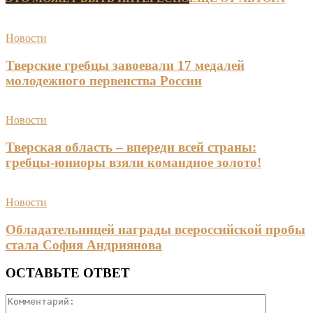
Новости
Тверские гребцы завоевали 17 медалей
молодежного первенства России
Новости
Тверская область – впереди всей страны:
гребцы-юниоры взяли командное золото!
Новости
Обладательницей награды всероссийской пробы
стала София Андриянова
ОСТАВЬТЕ ОТВЕТ