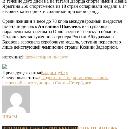
В течение двух дней на на татами Дворца спорта имени Ивана
Ярыгина 250 спортсменов из 18 стран оспаривали медали в 14
весовых категориях и солидный призовой фонд.
Среди женщин в весе до 78 кг на международный пьедестал
почета поднялась
Антонина Шмелева
, выступающая
параллельным зачетом за Орловскую и Тверскую области.
Подопечная заслуженного тренера России Абдурахмана
Базарова завоевала серебряную медаль, уступив первенство
лишь действующей чемпионке страны Ксении Задворной.
источник:
https://tverisport.ru/news/
Предыдущая статья
Клади трубку
Следующая статья
Дзюдоист из Твери завоевал золото
всероссийского турнира в Санкт-Петербурге
ШВСМ
ЭТО МОЖЕТ БЫТЬ ИНТЕРЕСНО
ЕЩЕ ОТ АВТОРА