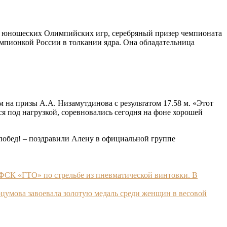
ца юношеских Олимпийских игр, серебряный призер чемпионата
мпионкой России в толкании ядра. Она обладательница
 на призы А.А. Низамутдинова с результатом 17.58 м. «Этот
я под нагрузкой, соревновались сегодня на фоне хорошей
побед! – поздравили Алену в официальной группе
ФСК «ГТО» по стрельбе из пневматической винтовки. В
арцумова завоевала золотую медаль среди женщин в весовой