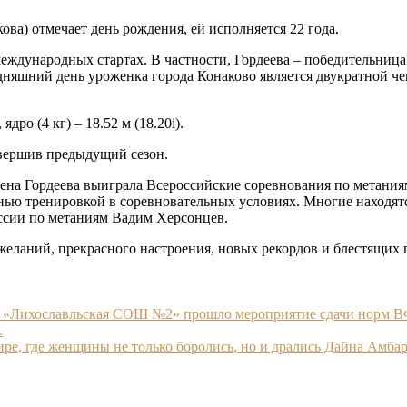
кова) отмечает день рождения, ей исполняется 22 года.
международных стартах. В частности, Гордеева – победительни
няшний день уроженка города Конаково является двукратной че
дро (4 кг) – 18.52 м (18.20i).
авершив предыдущий сезон.
ена Гордеева выиграла Всероссийские соревнования по метаниям
нью тренировкой в соревновательных условиях. Многие находятс
оссии по метаниям Вадим Херсонцев.
желаний, прекрасного настроения, новых рекордов и блестящих 
ОУ «Лихославльская СОШ №2» прошло мероприятие сдачи норм В
.
нире, где женщины не только боролись, но и дрались Дайна Амб