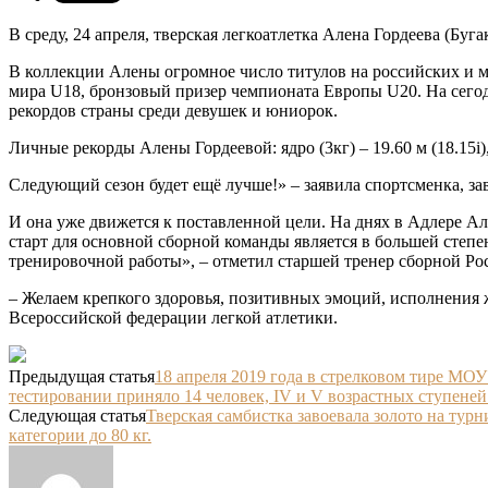
В среду, 24 апреля, тверская легкоатлетка Алена Гордеева (Буга
В коллекции Алены огромное число титулов на российских и 
мира U18, бронзовый призер чемпионата Европы U20. На сегод
рекордов страны среди девушек и юниорок.
Личные рекорды Алены Гордеевой: ядро (3кг) – 19.60 м (18.15i), я
Следующий сезон будет ещё лучше!» – заявила спортсменка, з
И она уже движется к поставленной цели. На днях в Адлере Ал
старт для основной сборной команды является в большей степе
тренировочной работы», – отметил старшей тренер сборной Р
– Желаем крепкого здоровья, позитивных эмоций, исполнения 
Всероссийской федерации легкой атлетики.
Предыдущая статья
18 апреля 2019 года в стрелковом тире М
тестировании приняло 14 человек, IV и V возрастных ступеней
Следующая статья
Тверская самбистка завоевала золото на тур
категории до 80 кг.