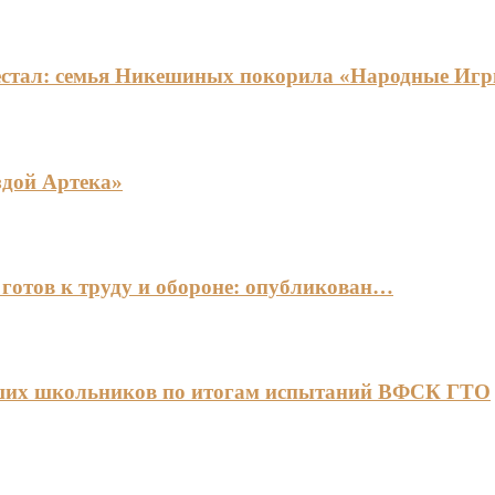
едестал: семья Никешиных покорила «Народные И
здой Артека»
готов к труду и обороне: опубликован…
чших школьников по итогам испытаний ВФСК ГТО