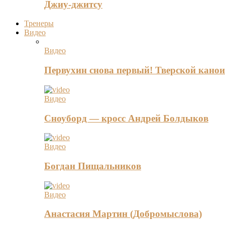
Джиу-джитсу
Тренеры
Видео
Видео
Первухин снова первый! Тверской канои
Видео
Сноуборд — кросс Андрей Болдыков
Видео
Богдан Пищальников
Видео
Анастасия Мартин (Добромыслова)