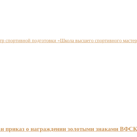
нтр спортивной подготовки «Школа высшего спортивного мастер
ан приказ о награждении золотыми знаками ВФС