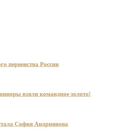
го первенства России
-юниоры взяли командное золото!
стала София Андриянова