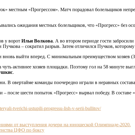
ток» местным «Прогрессом». Матч порадовал болельщиков непр
Сбывались ожидания местных болельщиков, что «Прогресс» без ос
ов у ворот
Ильи Волкова
. А во втором периоде гости забросили
и Пучкова – сократил разрыв. Затем отличился Пучков, котором
и вновь выйти вперед. С минимальным преимуществом хозяев (3:
 чуть активнее хозяев площадки. Поэтому гол на 58 минуте вы
ушкис
.
и. В овертайме команды поочередно играли в неравных составах,
ли – после шести попыток «Прогресс» вырвал победу. В составе
ryali-tverichi-ustupili-progressu-lish-v-serii-bullitov/
ниями от выступления дочери на юношеской Олимпиаде-2020.
венства ЦФО по боксу