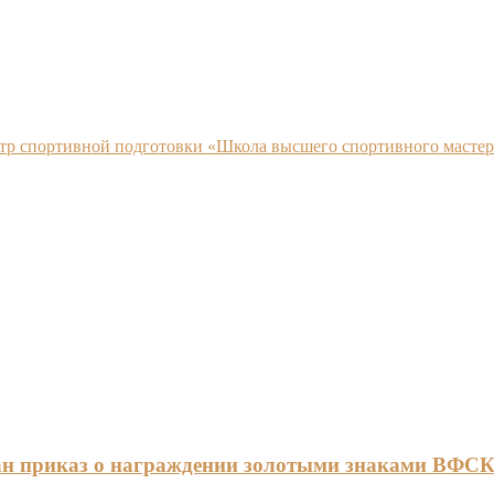
нтр спортивной подготовки «Школа высшего спортивного мастер
ан приказ о награждении золотыми знаками ВФС