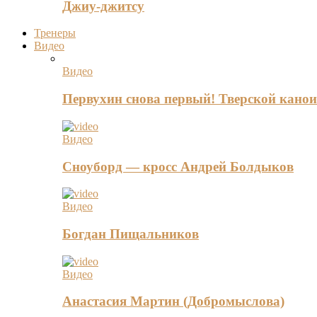
Джиу-джитсу
Тренеры
Видео
Видео
Первухин снова первый! Тверской канои
Видео
Сноуборд — кросс Андрей Болдыков
Видео
Богдан Пищальников
Видео
Анастасия Мартин (Добромыслова)