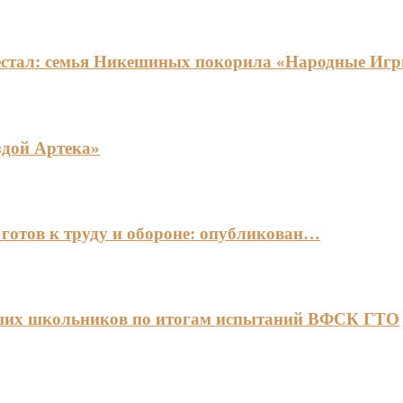
едестал: семья Никешиных покорила «Народные И
здой Артека»
готов к труду и обороне: опубликован…
чших школьников по итогам испытаний ВФСК ГТО