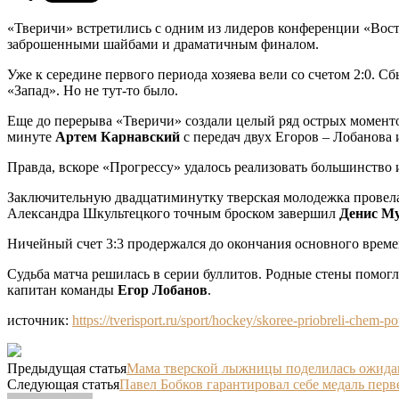
«Тверичи» встретились с одним из лидеров конференции «Вос
заброшенными шайбами и драматичным финалом.
Уже к середине первого периода хозяева вели со счетом 2:0. 
«Запад». Но не тут-то было.
Еще до перерыва «Тверичи» создали целый ряд острых момент
минуте
Артем Карнавский
с передач двух Егоров – Лобанова 
Правда, вскоре «Прогрессу» удалось реализовать большинство 
Заключительную двадцатиминутку тверская молодежка провела
Александра Шкультецкого точным броском завершил
Денис М
Ничейный счет 3:3 продержался до окончания основного времен
Судьба матча решилась в серии буллитов. Родные стены помог
капитан команды
Егор Лобанов
.
источник:
https://tverisport.ru/sport/hockey/skoree-priobreli-chem-pote
Предыдущая статья
Мама тверской лыжницы поделилась ожида
Следующая статья
Павел Бобков гарантировал себе медаль пер