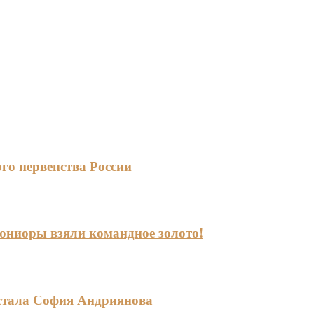
го первенства России
-юниоры взяли командное золото!
стала София Андриянова