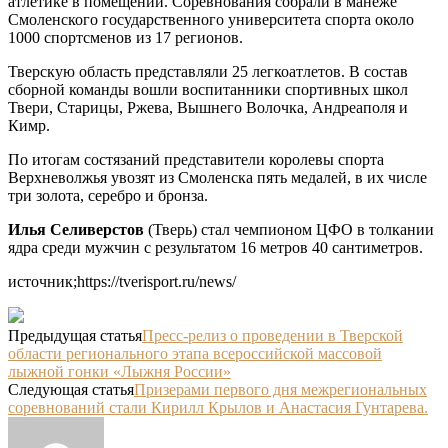
атлетике в помещении. Соревнования собрали в манеже
Смоленского государственного университета спорта около
1000 спортсменов из 17 регионов.
Тверскую область представляли 25 легкоатлетов. В состав
сборной команды вошли воспитанники спортивных школ
Твери, Старицы, Ржева, Вышнего Волочка, Андреаполя и
Кимр.
По итогам состязаний представители королевы спорта
Верхневолжья увозят из Смоленска пять медалей, в их числе
три золота, серебро и бронза.
Илья Селиверстов
(Тверь) стал чемпионом ЦФО в толкании
ядра среди мужчин с результатом 16 метров 40 сантиметров.
источник;https://tverisport.ru/news/
Предыдущая статья
Пресс-релиз о проведении в Тверской
области регионального этапа всероссийской массовой
лыжной гонки «Лыжня России»
Следующая статья
Призерами первого дня межрегиональных
соревнований стали Кирилл Крылов и Анастасия Гунтарева.