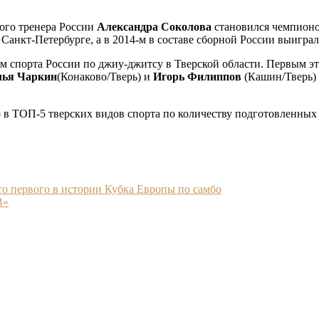
ого тренера России
Александра Соколова
становился чемпионо
 Санкт-Петербурге, а в 2014-м в составе сборной России выигр
 спорта России по джиу-джитсу в Тверской области. Первым э
ья Чаркин
(Конаково/Тверь) и
Игорь Филиппов
(Кашин/Тверь) 
в ТОП-5 тверских видов спорта по количеству подготовленных 
то первого в истории Кубка Европы по самбо
В»