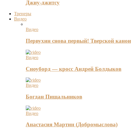
Джиу-джитсу
Тренеры
Видео
Видео
Первухин снова первый! Тверской канои
Видео
Сноуборд — кросс Андрей Болдыков
Видео
Богдан Пищальников
Видео
Анастасия Мартин (Добромыслова)