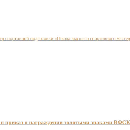
нтр спортивной подготовки «Школа высшего спортивного мастер
ан приказ о награждении золотыми знаками ВФС