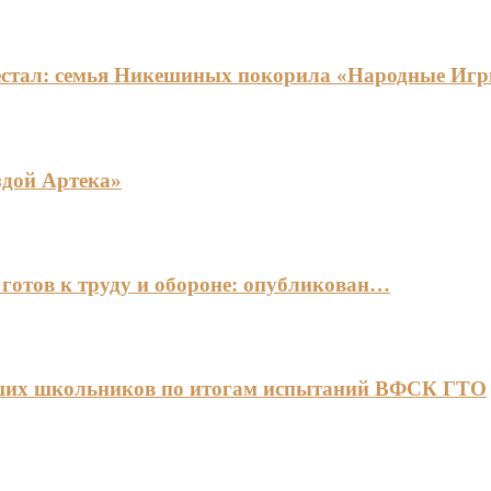
едестал: семья Никешиных покорила «Народные И
здой Артека»
готов к труду и обороне: опубликован…
чших школьников по итогам испытаний ВФСК ГТО