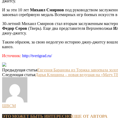
джитсу.
И за эти 10 лет
Михаил Смирнов
под руководством заслуженн
завоевал серебряную медаль Всемирных игр боевых искусств в
30-летний Михаил Смирнов стал вторым заслуженным мастером
Федор Серов
(Тверь). Еще два представителя Верхневолжья
Ил
джиу-джитсу.
Таким образом, за свою недолгую историю джиу-джитсу вошло 
каноэ.
Источник:
http://tverigrad.ru/
Предыдущая статья
Евгения Баранова из Торжка завоевала золо
Следующая статья
Дарья Клишина – новая ведущая на «Матч Т
ШВСМ
ЭТО МОЖЕТ БЫТЬ ИНТЕРЕСНО
ЕЩЕ ОТ АВТОРА