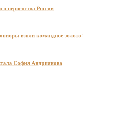
го первенства России
-юниоры взяли командное золото!
стала София Андриянова