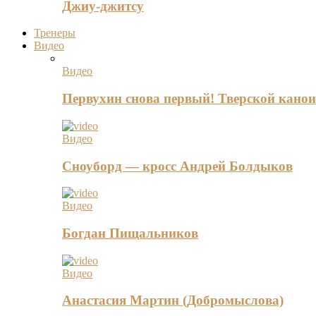
Джиу-джитсу
Тренеры
Видео
Видео
Первухин снова первый! Тверской канои
Видео
Сноуборд — кросс Андрей Болдыков
Видео
Богдан Пищальников
Видео
Анастасия Мартин (Добромыслова)