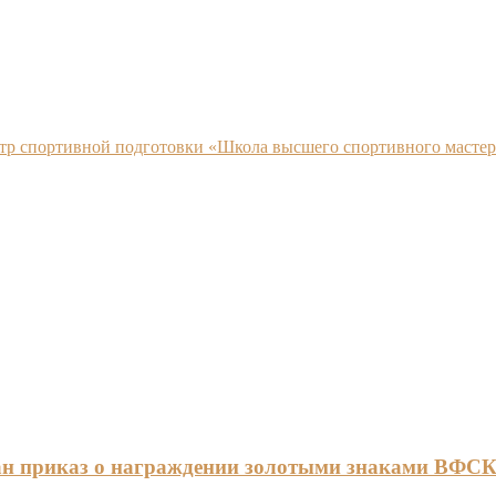
нтр спортивной подготовки «Школа высшего спортивного мастер
ан приказ о награждении золотыми знаками ВФС