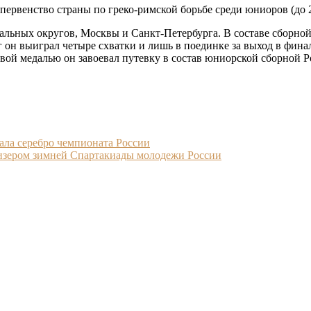
первенство страны по греко-римской борьбе среди юниоров (до 2
ральных округов, Москвы и Санкт-Петербурга. В составе сбор
он выиграл четыре схватки и лишь в поединке за выход в фина
зовой медалью он завоевал путевку в состав юниорской сборной 
ала серебро чемпионата России
ризером зимней Спартакиады молодежи России