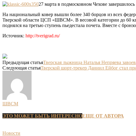
27 марта в подмосковном Чехове завершилось 
На национальный ковер вышли более 340 борцов из всех феде
Тверской области ЦСП «ШВСМ». В весовой категории до 60 кг 
поднялся на третью ступень пьедестала почета. Вместе с брон
Источник:
http://tverigrad.ru/
Предыдущая статья
Тверская лыжница Наталья Непряева завоев
Следующая статья
Тверской шорт-трекер Даниил Ейбог стал п
ШВСМ
ЭТО МОЖЕТ БЫТЬ ИНТЕРЕСНО
ЕЩЕ ОТ АВТОРА
Новости