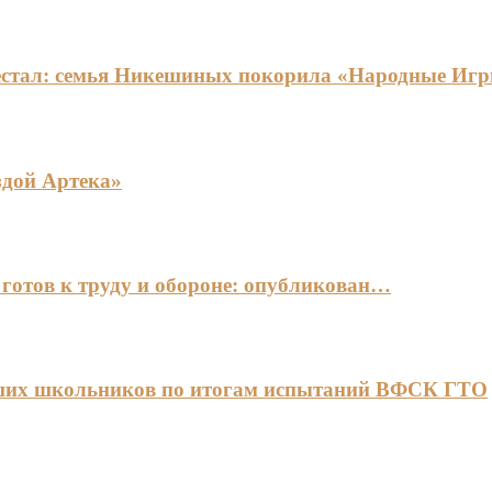
едестал: семья Никешиных покорила «Народные И
здой Артека»
готов к труду и обороне: опубликован…
чших школьников по итогам испытаний ВФСК ГТО