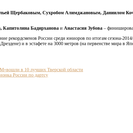
льей Щербаковым, Сухробом Алимджановым, Даниилом К
, Капитолина Бадирханова
и
Анастасия Зубова
– финишировал
ение рекордсменов России среди юниоров по итогам сезона-2014
Дрездене) и в эстафете на 3000 метров (на первенстве мира в Яп
»вошли в 10 лучших Тверской области
ионка России по дартсу