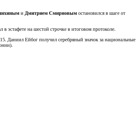
очихиным
и
Дмитрием Смирновым
остановился в шаге от
 в эстафете на шестой строчке в итоговом протоколе.
/15. Даниил Ейбог получил серебряный значок за национальные
онии).