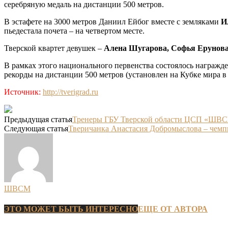
серебряную медаль на дистанции 500 метров.
В эстафете на 3000 метров Даниил Ейбог вместе с земляками
И
пьедестала почета – на четвертом месте.
Тверской квартет девушек –
Алена Шугарова, Софья Ерунова
В рамках этого национального первенства состоялось награжд
рекорды на дистанции 500 метров (установлен на Кубке мира в 
Источник:
http://tverigrad.ru
Предыдущая статья
Тренеры ГБУ Тверской области ЦСП «ШВСМ
Следующая статья
Тверичанка Анастасия Добромыслова – чемп
ШВСМ
ЭТО МОЖЕТ БЫТЬ ИНТЕРЕСНО
ЕЩЕ ОТ АВТОРА