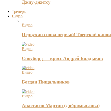
Джиу-джитсу
Тренеры
Видео
Видео
Первухин снова первый! Тверской канои
Видео
Сноуборд — кросс Андрей Болдыков
Видео
Богдан Пищальников
Видео
Анастасия Мартин (Добромыслова)