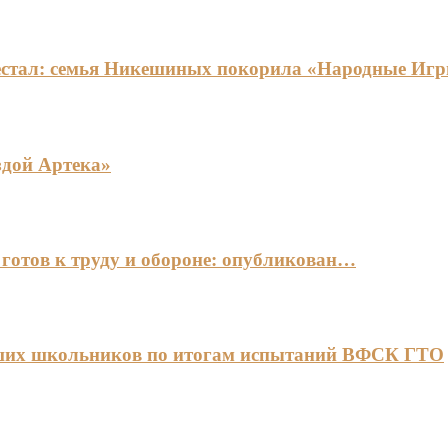
едестал: семья Никешиных покорила «Народные И
здой Артека»
готов к труду и обороне: опубликован…
чших школьников по итогам испытаний ВФСК ГТО