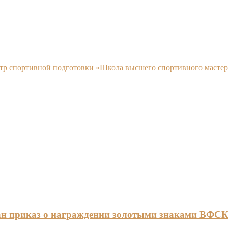
нтр спортивной подготовки «Школа высшего спортивного мастер
ан приказ о награждении золотыми знаками ВФС