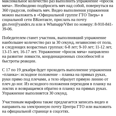
максимальное количество раз выполнить упражнение «бросок
мяча». Необходимо подбросить мяч над собой, повернуться на
360 градусов, поймать мяч. Видео выполнения упражнения
можно выложить в «Официальной группе ГТО Тверь» в
социальной сети ВКонтакте, прислать на почту
gto.tver@yandex.ru или в Whatsapp/Viber по номеру: 8-910-841-
39-06.
Победителем станет участник, выполнивший упражнение
наибольшее количество раз за 30 секунд, независимо от пола,
в следующих возрастных группах: 6-8 лет; 9-10 лет; 11-12 лет,
13-15 лет, 16-17 лет. Упражнение «бросок мяча» направлено
на развитие ловкости, координационных способностей и
быстроты реакции.
С 17 по 19 декабря будет проходить выполнение упражнения
«планка»: исходное положение – планка на прямых руках,
руки прямо под плечами, а тело образует прямую линию от
плеч до ног. Из исходного положения переходим в планку на
локтях и возвращаемся обратно в планку на прямых руках.
Упражнение выполняется 30 секунд.
Участникам марафона также предлагается записать видео и
направить на электронную почту Центра ГТО или выложить
на официальной странице в соцсетях.