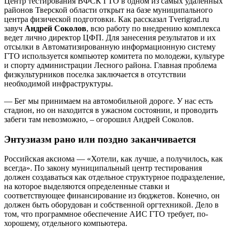
Центр тестирования ВФСК ГТО в одном из самых удаленных
районов Тверской области открыт на базе муниципального
центра физической подготовки. Как рассказал Tverigrad.ru
завуч
Андрей Соколов
, всю работу по внедрению комплекса
ведет лично директор ЦФП. Для занесения результатов и их
отсылки в Автоматизированную информационную систему
ГТО используется компьютер комитета по молодежи, культуре
и спорту администрации Лесного района. Главная проблема
физкультурников поселка заключается в отсутствии
необходимой инфраструктуры.
— Бег мы принимаем на автомобильной дороге. У нас есть
стадион, но он находится в ужасном состоянии, и проводить
забеги там невозможно, – огорошил Андрей Соколов.
Энтузиазм рано или поздно заканчивается
Российская аксиома — «Хотели, как лучше, а получилось, как
всегда». По закону муниципальный центр тестирования
должен создаваться как отдельное структурное подразделение,
на которое выделяются определенные ставки и
соответствующее финансирование из бюджетов. Конечно, он
должен быть оборудован и собственной оргтехникой. Дело в
том, что программное обеспечение АИС ГТО требует, по-
хорошему, отдельного компьютера.