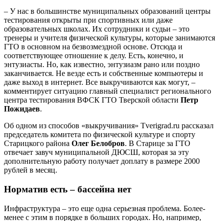
– У нас в большинстве муниципальных образований центры
тестирования открыты при спортивных или даже
образовательных школах. Их сотрудники и судьи – это
тренеры и учителя физической культуры, которые занимаются
ГТО в основном на безвозмездной основе. Отсюда и
соответствующее отношение к делу. Есть, конечно, и
энтузиасты. Но, как известно, энтузиазм рано или поздно
заканчивается. Не везде есть и собственные компьютеры и
даже выход в интернет. Все выкручиваются как могут, –
комментирует ситуацию главный специалист регионального
центра тестирования ВФСК ГТО Тверской области
Петр
Пожидаев
.
Об одном из способов «выкручивания» Tverigrad.ru рассказал
председатель комитета по физической культуре и спорту
Старицкого района
Олег Белобров
. В Старице за ГТО
отвечает завуч муниципальной ДЮСШ, которая за эту
дополнительную работу получает доплату в размере 2000
рублей в месяц.
Норматив есть – бассейна нет
Инфраструктура – это еще одна серьезная проблема. Более-
менее с этим в порядке в больших городах. Но, например,