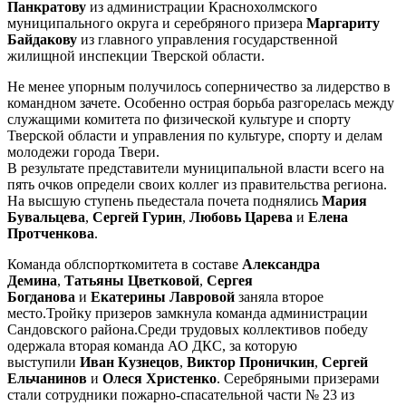
Панкратову
из администрации Краснохолмского
муниципального округа и серебряного призера
Маргариту
Байдакову
из главного управления государственной
жилищной инспекции Тверской области.
Не менее упорным получилось соперничество за лидерство в
командном зачете. Особенно острая борьба разгорелась между
служащими комитета по физической культуре и спорту
Тверской области и управления по культуре, спорту и делам
молодежи города Твери.
В результате представители муниципальной власти всего на
пять очков определи своих коллег из правительства региона.
На высшую ступень пьедестала почета поднялись
Мария
Бувальцева
,
Сергей Гурин
,
Любовь Царева
и
Елена
Протченкова
.
Команда облспорткомитета в составе
Александра
Демина
,
Татьяны Цветковой
,
Сергея
Богданова
и
Екатерины Лавровой
заняла второе
место.Тройку призеров замкнула команда администрации
Сандовского района.Среди трудовых коллективов победу
одержала вторая команда АО ДКС, за которую
выступили
Иван Кузнецов
,
Виктор Проничкин
,
Сергей
Ельчанинов
и
Олеся Христенко
. Серебряными призерами
стали сотрудники пожарно-спасательной части № 23 из