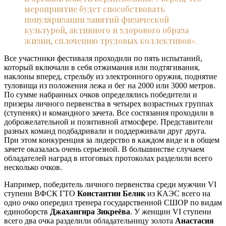
мероприятие будет способствовать
популяризации занятий физической
культурой, активного и здорового образа
жизни, сплочению трудовых коллективов».
Все участники фестиваля проходили по пять испытаний,
который включали в себя отжимания или подтягивания,
наклоны вперед, стрельбу из электронного оружия, поднятие
туловища из положения лежа и бег на 2000 или 3000 метров.
По сумме набранных очков определялись победители и
призеры личного первенства в четырех возрастных группах
(ступенях) и командного зачета. Все состязания проходили в
доброжелательной и позитивной атмосфере. Представители
разных команд подбадривали и поддерживали друг друга.
При этом конкуренция за лидерство в каждом виде и в общем
зачете оказалась очень серьезной. В большинстве случаем
обладателей наград в итоговых протоколах разделили всего
несколько очков.
Например, победитель личного первенства среди мужчин VI
ступени ВФСК ГТО
Константин Белик
из КАЭС всего на
одно очко опередил тренера государственной СШОР по видам
единоборств
Джахангира Зикреёва
. У женщин VI ступени
всего два очка разделили обладательницу золота
Анастасия