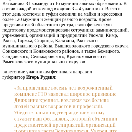
Вагжанова 31 команду из 16 муниципальных образований. В
состав каждой из команд входило 3 – 4 участника. Всего в
этот день костюмы и туфли сменили на майки и кроссовки
более 120 мужчин и женщин разного возраста. Кроме
представителей областного центра, свою физическую
подготовку продемонстрировали сотрудники администраций,
учреждений, организаций и предприятий Удомли, Кимр,
Ржева, Торжка, Старицы, Калязина, Ржевского
муниципального района, Вышневолоцкого городского округа,
Сонковского и Конаковского районов, а также Бежецкого,
Сандовского, Селижаровского, Краснохолмского и
Рамешковского муниципальных округов.
риветствие участникам фестиваля направил
губернатор
Игорь Руденя
:
«За прошедшие восемь лет возрожденный
комплекс ГТО завоевал широкое признание.
Движение крепнет, вовлекая все больше
людей разных возрастов и профессий.
Убедительным подтверждением этому
служит ваш фестиваль, который объединил
представителей предприятий, организаций
и органов власти Верхневолжья. Уверен, что