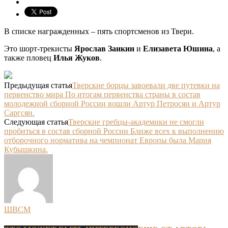
В списке награжденных – пять спортсменов из Твери.
Это шорт-трекисты
Ярослав Заикин
и
Елизавета Юшина
, а
также пловец
Илья Жуков
.
Предыдущая статья
Тверские борцы завоевали две путевки на
первенство мира По итогам первенства страны в состав
молодежной сборной России вошли Артур Петросян и Артур
Саргсян.
Следующая статья
Тверские гребцы-академики не смогли
пробиться в состав сборной России Ближе всех к выполнению
отборочного норматива на чемпионат Европы была Мария
Кубышкина.
ШВСМ