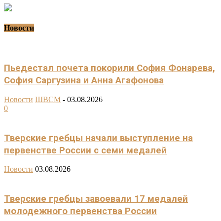
Новости
Пьедестал почета покорили София Фонарева,
София Саргузина и Анна Агафонова
Новости
ШВСМ
-
03.08.2026
0
Тверские гребцы начали выступление на
первенстве России с семи медалей
Новости
03.08.2026
Тверские гребцы завоевали 17 медалей
молодежного первенства России